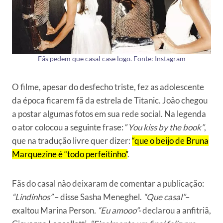
Fãs pedem que casal case logo. Fonte: Instagram
O filme, apesar do desfecho triste, fez as adolescente
da época ficarem fã da estrela de Titanic. João chegou
a postar algumas fotos em sua rede social. Na legenda
o ator colocou a seguinte frase:
” You kiss by the book”
,
que na tradução livre quer dizer:
“que o beijo de Bruna
Marquezine é “todo perfeitinho”
.
Fãs do casal não deixaram de comentar a publicação:
“Lindinhos”
– disse Sasha Meneghel.
“Que casal”
–
exaltou Marina Person
. “Eu amooo”-
declarou a anfitriã,