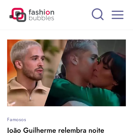
Pular
para
o
Conteúdo
Famosos
João Guilherme relembra noite