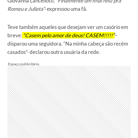
Giovanna Lancellotti.
“Finalmente um final feliz pra
Romeu e Julieta”-
expressou uma fã.
Teve também aqueles que desejam ver um casório em
breve:
“Casem pelo amor de deus! CASEM!!!!!”
–
disparou uma seguidora. “Na minha cabeça são recém
casados”- declarou outra usuária da rede.