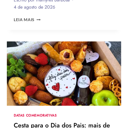
4 de agosto de 2026
QUAL
LEIA MAIS
A
MELHOR
MENSAGEM
PARA
O
DIA
DOS
PAIS?
VEJA
130
FRASES
EMOCIONANTES
PARA
HOMENAGEAR
NA
DATA
DATAS COMEMORATIVAS
Cesta para o Dia dos Pais: mais de