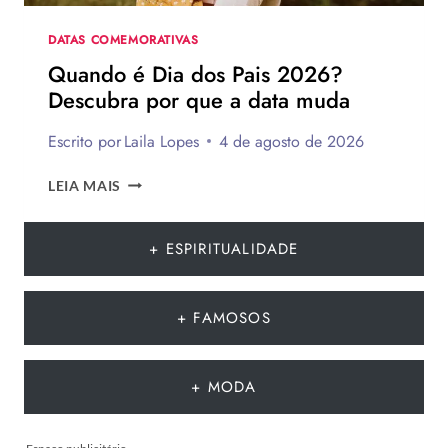
A
SUA
DATAS COMEMORATIVAS
PARA
Quando é Dia dos Pais 2026?
PRESENTEAR
Descubra por que a data muda
OU
VENDER!
Escrito por
Laila Lopes
4 de agosto de 2026
QUANDO
LEIA MAIS
É
DIA
DOS
+ ESPIRITUALIDADE
PAIS
2026?
DESCUBRA
+ FAMOSOS
POR
QUE
A
+ MODA
DATA
MUDA