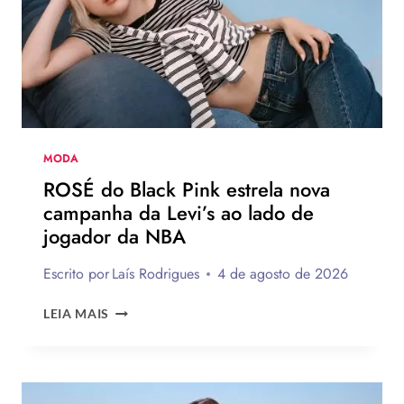
QUE
DEVEM
CHEGAR
AO
BRASIL
NA
PRÓXIMA
TEMPORADA
MODA
ROSÉ do Black Pink estrela nova
campanha da Levi’s ao lado de
jogador da NBA
Escrito por
Laís Rodrigues
4 de agosto de 2026
ROSÉ
LEIA MAIS
DO
BLACK
PINK
ESTRELA
NOVA