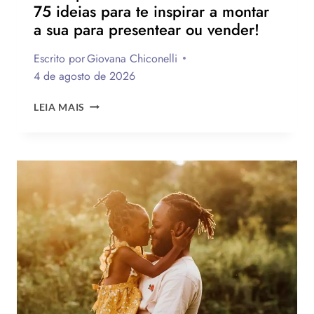
75 ideias para te inspirar a montar
a sua para presentear ou vender!
Escrito por
Giovana Chiconelli
4 de agosto de 2026
CESTA
LEIA MAIS
PARA
O
DIA
DOS
PAIS:
MAIS
DE
75
IDEIAS
PARA
TE
INSPIRAR
A
MONTAR