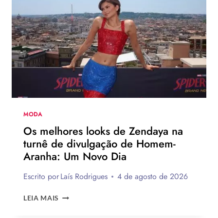
CAMPANHA
DA
LEVI’S
AO
LADO
DE
JOGADOR
DA
NBA
MODA
Os melhores looks de Zendaya na
turnê de divulgação de Homem-
Aranha: Um Novo Dia
Escrito por
Laís Rodrigues
4 de agosto de 2026
OS
LEIA MAIS
MELHORES
LOOKS