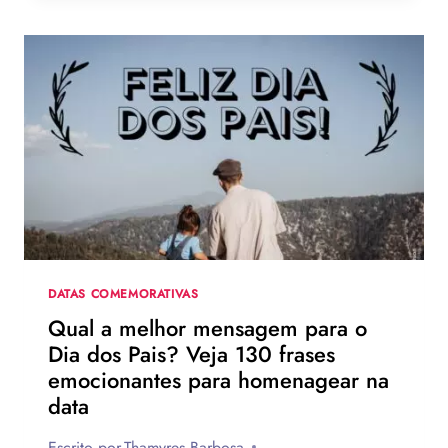
DE
ZENDAYA
NA
TURNÊ
DE
DIVULGAÇÃO
DE
HOMEM-
ARANHA:
UM
NOVO
DIA
DATAS COMEMORATIVAS
Qual a melhor mensagem para o
Dia dos Pais? Veja 130 frases
emocionantes para homenagear na
data
Escrito por
Thamyres Barbosa