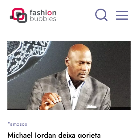
Pular
para
o
Conteúdo
Famosos
Michael Jordan deixa gorjeta