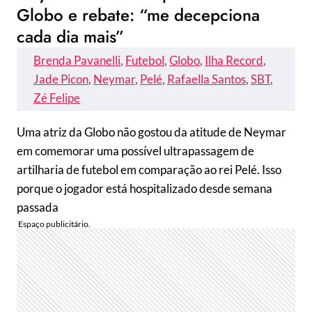
Globo e rebate: “me decepciona
cada dia mais”
Brenda Pavanelli
, 
Futebol
, 
Globo
, 
Ilha Record
, 
Jade Picon
, 
Neymar
, 
Pelé
, 
Rafaella Santos
, 
SBT
, 
Zé Felipe
Uma atriz da Globo não gostou da atitude de Neymar
em comemorar uma possível ultrapassagem de
artilharia de futebol em comparação ao rei Pelé. Isso
porque o jogador está hospitalizado desde semana
passada