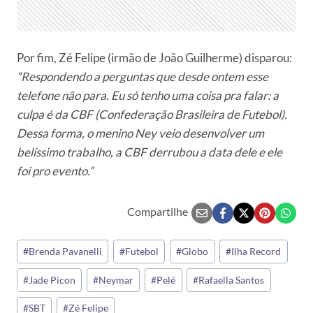
Por fim, Zé Felipe (irmão de João Guilherme) disparou:
“Respondendo a perguntas que desde ontem esse
telefone não para. Eu só tenho uma coisa pra falar: a
culpa é da CBF (Confederação Brasileira de Futebol).
Dessa forma, o menino Ney veio desenvolver um
belíssimo trabalho, a CBF derrubou a data dele e ele
foi pro evento.”
Compartilhe
Tags
#
Brenda Pavanelli
#
Futebol
#
Globo
#
Ilha Record
do
#
Jade Picon
#
Neymar
#
Pelé
#
Rafaella Santos
Post:
#
SBT
#
Zé Felipe