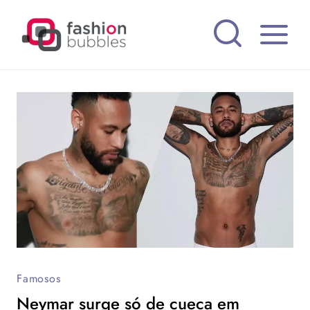
Pular
para
o
Conteúdo
Famosos
Neymar surge só de cueca em