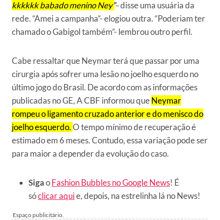
kkkkkk babado menino Ney”
–
disse uma usuária da
rede. “Amei a campanha”- elogiou outra. “Poderiam ter
chamado o Gabigol também”- lembrou outro perfil.
Cabe ressaltar que Neymar terá que passar por uma
cirurgia após sofrer uma lesão no joelho esquerdo no
último jogo do Brasil. De acordo com as informações
publicadas no GE, A CBF informou que
Neymar
rompeu o ligamento cruzado anterior e do menisco do
joelho esquerdo.
O tempo mínimo de recuperação é
estimado em 6 meses. Contudo, essa variação pode ser
para maior a depender da evolução do caso.
Siga
o
Fashion Bubbles no Google News
! É
só
clicar aqui
e, depois, na estrelinha lá no News!