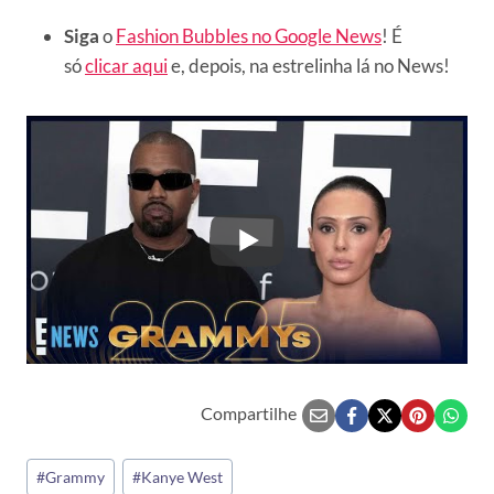
Siga
o
Fashion Bubbles no Google News
! É
só
clicar aqui
e, depois, na estrelinha lá no News!
Compartilhe
Tags
#
Grammy
#
Kanye West