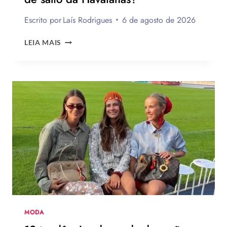
Escrito por
Laís Rodrigues
6 de agosto de 2026
ENQUETE:
LEIA MAIS
VOCÊ
USARIA
O
NOVO
CHINELO
DE
SALTO
DA
HAVAIANAS?
MODA