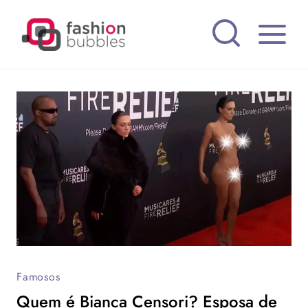
Pular
para
o
Conteúdo
Famosos
Quem é Bianca Censori? Esposa de