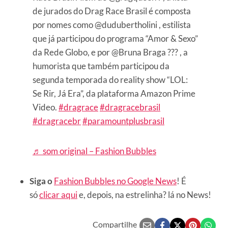
de jurados do Drag Race Brasil é composta
por nomes como @dudubertholini , estilista
que já participou do programa “Amor & Sexo”
da Rede Globo, e por @Bruna Braga ??? , a
humorista que também participou da
segunda temporada do reality show “LOL:
Se Rir, Já Era”, da plataforma Amazon Prime
Video.
#dragrace
#dragracebrasil
#dragracebr
#paramountplusbrasil
♬ som original – Fashion Bubbles
Siga o
Fashion Bubbles no Google News
! É
só
clicar aqui
e, depois, na estrelinha? lá no News!
Compartilhe