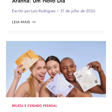
Aranha: Um Novo Dia
Escrito por
Laís Rodrigues
31 de julho de 2026
OS
LEIA MAIS
MELHORES
LOOKS
DE
ZENDAYA
NA
TURNÊ
DE
DIVULGAÇÃO
DE
HOMEM-
ARANHA:
UM
NOVO
DIA
BELEZA E CUIDADO PESSOAL