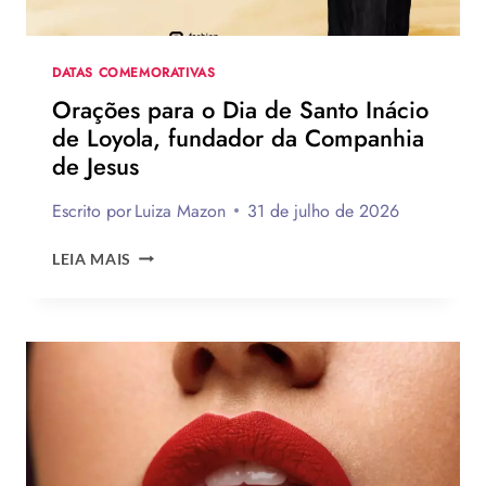
DATAS COMEMORATIVAS
Orações para o Dia de Santo Inácio
de Loyola, fundador da Companhia
de Jesus
Escrito por
Luiza Mazon
31 de julho de 2026
ORAÇÕES
LEIA MAIS
PARA
O
DIA
DE
SANTO
INÁCIO
DE
LOYOLA,
FUNDADOR
DA