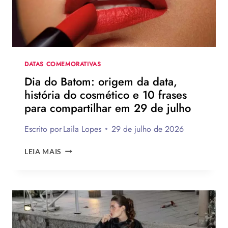
COMPANHIA
DE
JESUS
DATAS COMEMORATIVAS
Dia do Batom: origem da data,
história do cosmético e 10 frases
para compartilhar em 29 de julho
Escrito por
Laila Lopes
29 de julho de 2026
DIA
LEIA MAIS
DO
BATOM:
ORIGEM
DA
DATA,
HISTÓRIA
DO