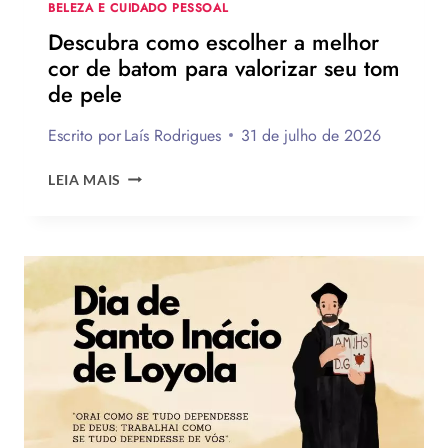
BELEZA E CUIDADO PESSOAL
Descubra como escolher a melhor
cor de batom para valorizar seu tom
de pele
Escrito por
Laís Rodrigues
31 de julho de 2026
DESCUBRA
LEIA MAIS
COMO
ESCOLHER
A
MELHOR
COR
DE
BATOM
PARA
VALORIZAR
SEU
TOM
DE
PELE