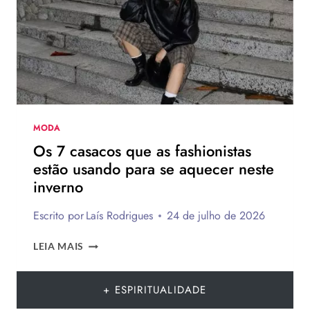
COSMÉTICO
E
10
FRASES
PARA
COMPARTILHAR
EM
29
DE
MODA
JULHO
Os 7 casacos que as fashionistas
estão usando para se aquecer neste
inverno
Escrito por
Laís Rodrigues
24 de julho de 2026
OS
LEIA MAIS
7
CASACOS
QUE
+ ESPIRITUALIDADE
AS