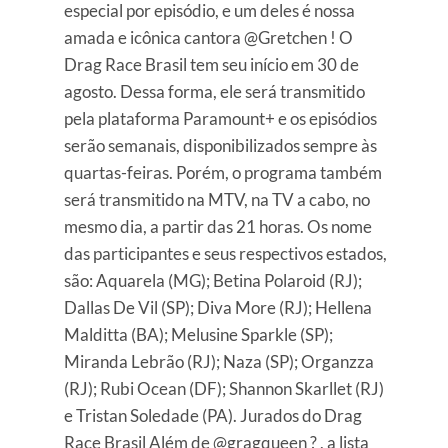
especial por episódio, e um deles é nossa
amada e icônica cantora @Gretchen ! O
Drag Race Brasil tem seu início em 30 de
agosto. Dessa forma, ele será transmitido
pela plataforma Paramount+ e os episódios
serão semanais, disponibilizados sempre às
quartas-feiras. Porém, o programa também
será transmitido na MTV, na TV a cabo, no
mesmo dia, a partir das 21 horas. Os nome
das participantes e seus respectivos estados,
são: Aquarela (MG); Betina Polaroid (RJ);
Dallas De Vil (SP); Diva More (RJ); Hellena
Malditta (BA); Melusine Sparkle (SP);
Miranda Lebrão (RJ); Naza (SP); Organzza
(RJ); Rubi Ocean (DF); Shannon Skarllet (RJ)
e Tristan Soledade (PA). Jurados do Drag
Race Brasil Além de @gragqueen ? , a lista