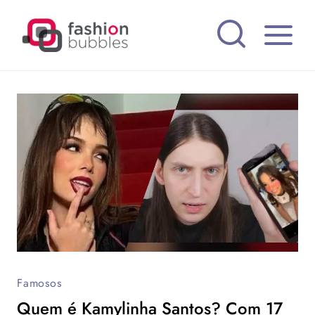
Pular
para
o
Conteúdo
Famosos
Quem é Kamylinha Santos? Com 17