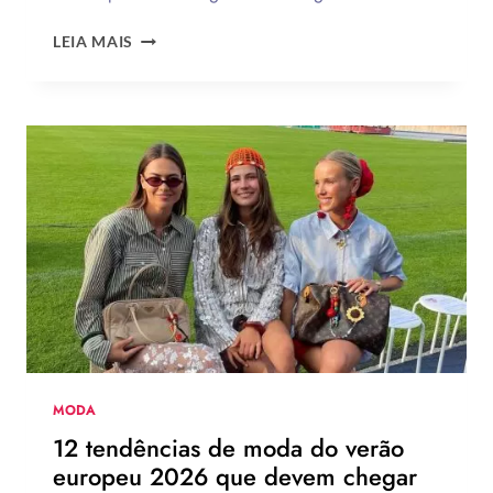
ENQUETE:
LEIA MAIS
VOCÊ
USARIA
O
NOVO
CHINELO
DE
SALTO
DA
HAVAIANAS?
MODA
12 tendências de moda do verão
europeu 2026 que devem chegar