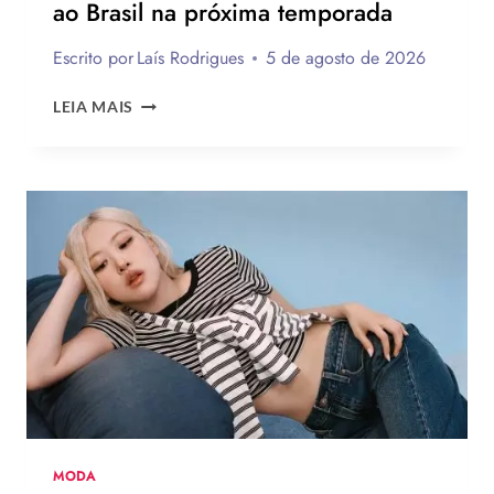
ao Brasil na próxima temporada
Escrito por
Laís Rodrigues
5 de agosto de 2026
12
LEIA MAIS
TENDÊNCIAS
DE
MODA
DO
VERÃO
EUROPEU
2026
QUE
DEVEM
CHEGAR
AO
BRASIL
NA
PRÓXIMA
TEMPORADA
MODA