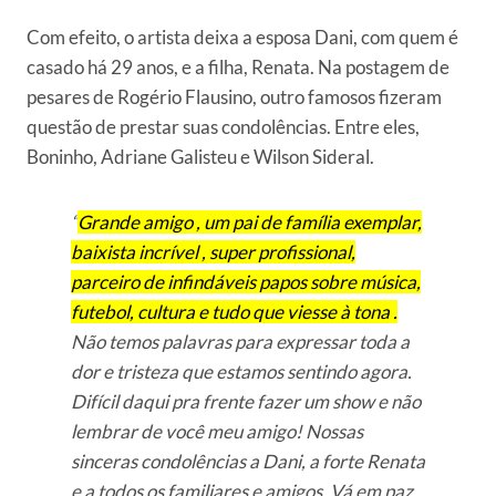
Com efeito, o artista deixa a esposa Dani, com quem é
casado há 29 anos, e a filha, Renata. Na postagem de
pesares de Rogério Flausino, outro famosos fizeram
questão de prestar suas condolências. Entre eles,
Boninho, Adriane Galisteu e Wilson Sideral.
“
Grande amigo , um pai de família exemplar,
baixista incrível , super profissional,
parceiro de infindáveis papos sobre música,
futebol, cultura e tudo que viesse à tona .
Não temos palavras para expressar toda a
dor e tristeza que estamos sentindo agora.
Difícil daqui pra frente fazer um show e não
lembrar de você meu amigo! Nossas
sinceras condolências a Dani, a forte Renata
e a todos os familiares e amigos. Vá em paz