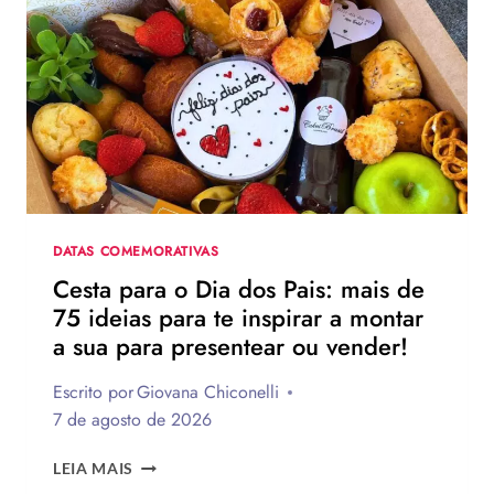
DIA
DOS
PAIS?
VEJA
130
FRASES
EMOCIONANTES
PARA
HOMENAGEAR
NA
DATA
DATAS COMEMORATIVAS
Cesta para o Dia dos Pais: mais de
75 ideias para te inspirar a montar
a sua para presentear ou vender!
Escrito por
Giovana Chiconelli
7 de agosto de 2026
CESTA
LEIA MAIS
PARA