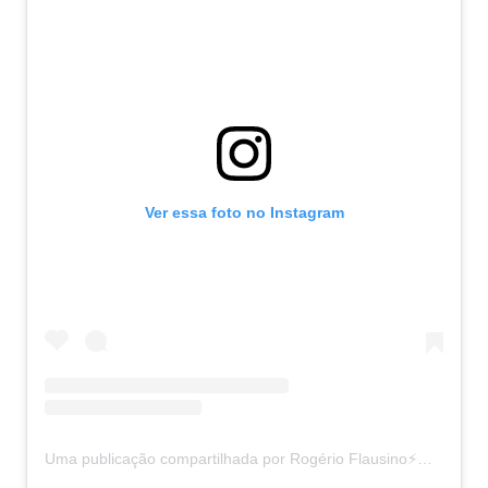
Ver essa foto no Instagram
Uma publicação compartilhada por Rogério Flausino⚡️@jotaquest (@rogerioflausinooficial)