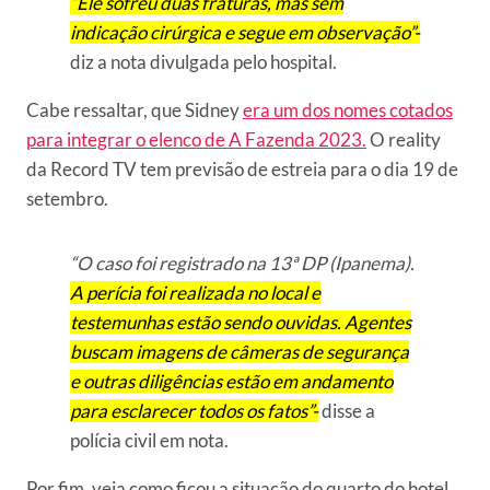
“Ele sofreu duas fraturas, mas sem
indicação cirúrgica e segue em observação”-
diz a nota divulgada pelo hospital.
Cabe ressaltar, que Sidney
era um dos nomes cotados
para integrar o elenco de A Fazenda 2023.
O reality
da Record TV tem previsão de estreia para o dia 19 de
setembro.
“O caso foi registrado na 13ª DP (Ipanema).
A perícia foi realizada no local e
testemunhas estão sendo ouvidas. Agentes
buscam imagens de câmeras de segurança
e outras diligências estão em andamento
para esclarecer todos os fatos”-
disse a
polícia civil em nota.
Por fim, veja como ficou a situação do quarto do hotel