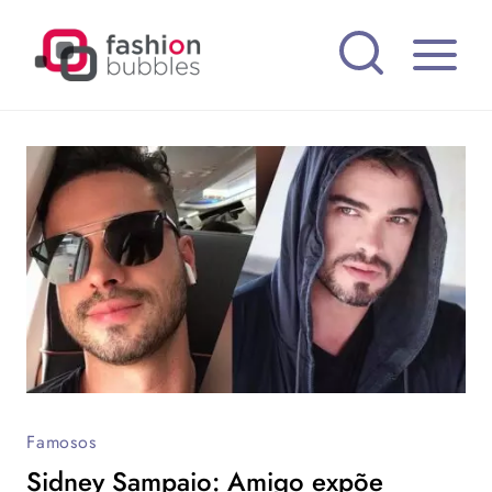
Pular
para
o
Conteúdo
Famosos
Sidney Sampaio: Amigo expõe