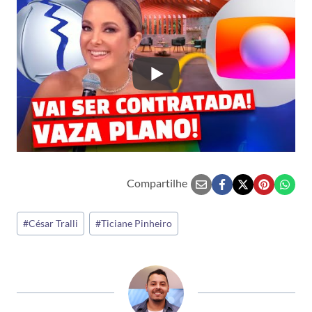
Compartilhe
Tags
#
César Tralli
#
Ticiane Pinheiro
do
Post: