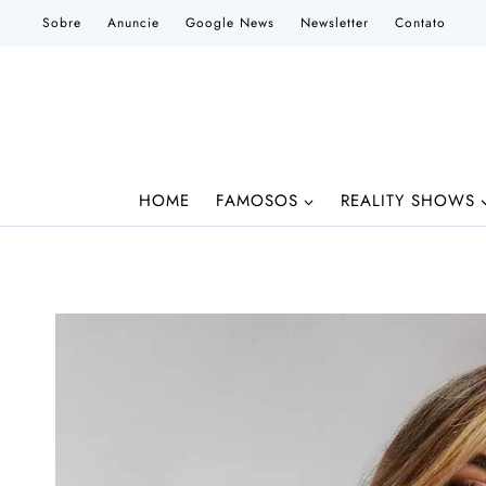
Pular
Sobre
Anuncie
Google News
Newsletter
Contato
para
o
Conteúdo
HOME
FAMOSOS
REALITY SHOWS