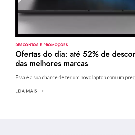
DESCONTOS E PROMOÇÕES
Ofertas do dia: até 52% de desco
das melhores marcas
Essa é a sua chance de ter um novo laptop com um preç
OFERTAS
LEIA MAIS
DO
DIA:
ATÉ
52%
DE
DESCONTO
EM