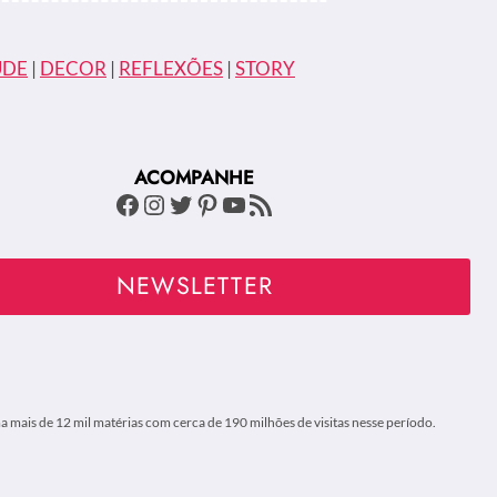
ÚDE
|
DECOR
|
REFLEXÕES
|
STORY
ACOMPANHE
Facebook
Instagram
Twitter
Pinterest
Youtube
Feed RSS
NEWSLETTER
 mais de 12 mil matérias com cerca de 190 milhões de visitas nesse período.