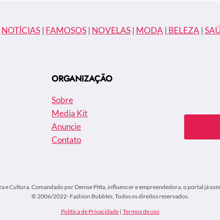
|
NOTÍCIAS
|
FAMOSOS
|
NOVELAS
|
MODA
|
BELEZA
|
SA
ORGANIZAÇÃO
Sobre
Media Kit
Anuncie
Contato
za e Cultura. Comandado por Denise Pitta, influencer e empreendedora, o portal já soma
© 2006/2022- Fashion Bubbles, Todos os direitos reservados.
Política de Privacidade
|
Termos de uso