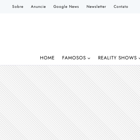
Pular
Sobre
Anuncie
Google News
Newsletter
Contato
para
o
Conteúdo
HOME
FAMOSOS
REALITY SHOWS