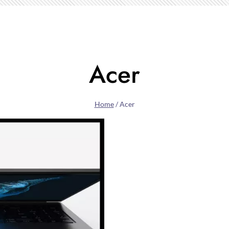
Acer
Home
/
Acer