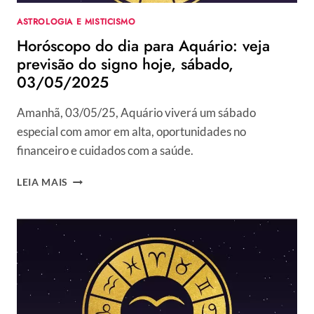
ASTROLOGIA E MISTICISMO
Horóscopo do dia para Aquário: veja
previsão do signo hoje, sábado,
03/05/2025
Amanhã, 03/05/25, Aquário viverá um sábado
especial com amor em alta, oportunidades no
financeiro e cuidados com a saúde.
HORÓSCOPO
LEIA MAIS
DO
DIA
PARA
AQUÁRIO:
VEJA
PREVISÃO
DO
SIGNO
HOJE,