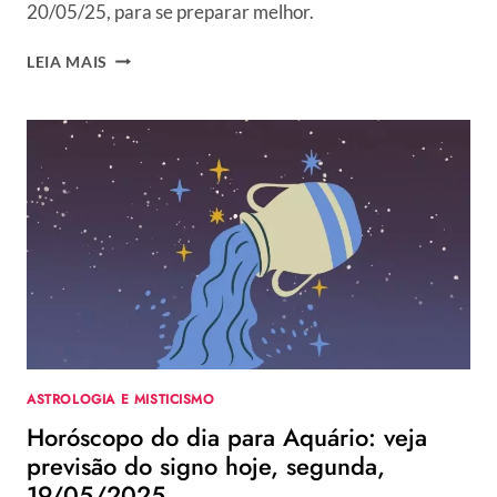
20/05/25, para se preparar melhor.
HORÓSCOPO
LEIA MAIS
DO
DIA
PARA
AQUÁRIO:
VEJA
PREVISÃO
DO
SIGNO
HOJE,
TERÇA,
20/05/2025
ASTROLOGIA E MISTICISMO
Horóscopo do dia para Aquário: veja
previsão do signo hoje, segunda,
19/05/2025