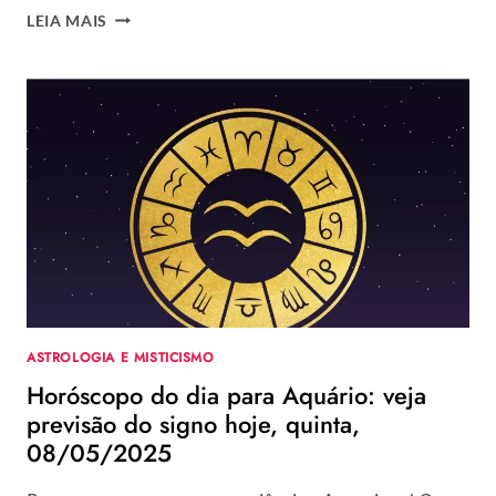
HORÓSCOPO
LEIA MAIS
DO
DIA
PARA
AQUÁRIO:
VEJA
PREVISÃO
DO
SIGNO
HOJE,
SEXTA,
09/05/2025
ASTROLOGIA E MISTICISMO
Horóscopo do dia para Aquário: veja
previsão do signo hoje, quinta,
08/05/2025