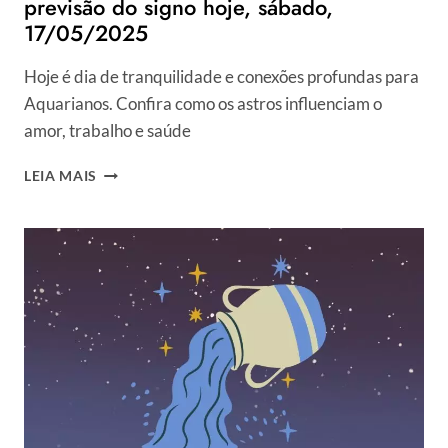
previsão do signo hoje, sábado,
17/05/2025
Hoje é dia de tranquilidade e conexões profundas para
Aquarianos. Confira como os astros influenciam o
amor, trabalho e saúde
HORÓSCOPO
LEIA MAIS
DO
DIA
PARA
AQUÁRIO:
VEJA
PREVISÃO
DO
SIGNO
HOJE,
SÁBADO,
17/05/2025