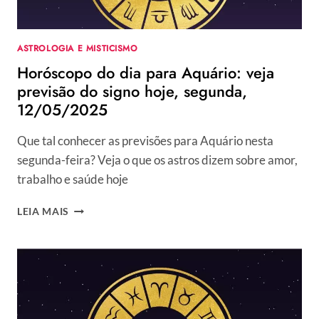
ASTROLOGIA E MISTICISMO
Horóscopo do dia para Aquário: veja
previsão do signo hoje, segunda,
12/05/2025
Que tal conhecer as previsões para Aquário nesta
segunda-feira? Veja o que os astros dizem sobre amor,
trabalho e saúde hoje
HORÓSCOPO
LEIA MAIS
DO
DIA
PARA
AQUÁRIO:
VEJA
PREVISÃO
DO