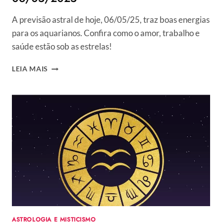
A previsão astral de hoje, 06/05/25, traz boas energias
para os aquarianos. Confira como o amor, trabalho e
saúde estão sob as estrelas!
HORÓSCOPO
LEIA MAIS
DO
DIA
PARA
AQUÁRIO:
VEJA
PREVISÃO
DO
SIGNO
HOJE,
TERÇA,
06/05/2025
ASTROLOGIA E MISTICISMO