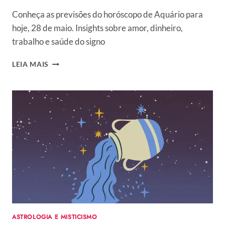
Conheça as previsões do horóscopo de Aquário para
hoje, 28 de maio. Insights sobre amor, dinheiro,
trabalho e saúde do signo
HORÓSCOPO
LEIA MAIS
DO
DIA
PARA
AQUÁRIO:
VEJA
PREVISÃO
DO
SIGNO
HOJE,
QUARTA,
28/05/2025
ASTROLOGIA E MISTICISMO