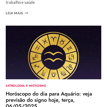
trabalho e saúde
HORÓSCOPO
LEIA MAIS
DO
DIA
PARA
AQUÁRIO:
VEJA
PREVISÃO
DO
SIGNO
HOJE,
QUARTA,
07/05/2025
ASTROLOGIA E MISTICISMO
Horóscopo do dia para Aquário: veja
previsão do signo hoje, terça,
06/05/2025