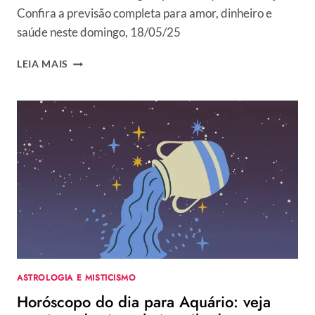
Confira a previsão completa para amor, dinheiro e
saúde neste domingo, 18/05/25
HORÓSCOPO
LEIA MAIS
DO
DIA
PARA
AQUÁRIO:
VEJA
PREVISÃO
DO
SIGNO
HOJE,
DOMINGO,
18/05/2025
ASTROLOGIA E MISTICISMO
Horóscopo do dia para Aquário: veja