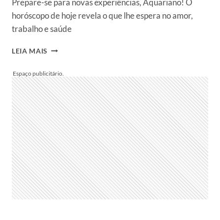
Prepare-se para novas experiências, Aquariano! O
horóscopo de hoje revela o que lhe espera no amor,
trabalho e saúde
HORÓSCOPO
LEIA MAIS
DO
DIA
PARA
AQUÁRIO:
VEJA
PREVISÃO
DO
SIGNO
HOJE,
QUINTA,
08/05/2025