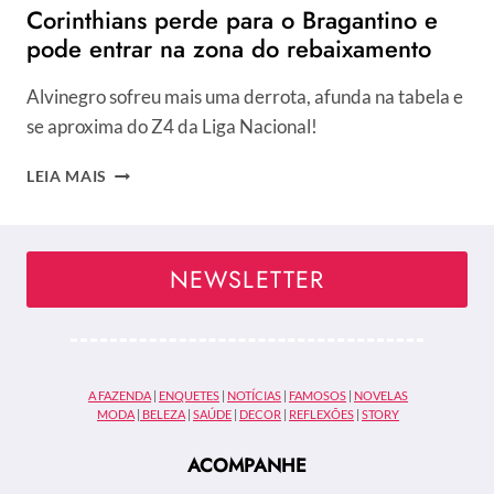
Corinthians perde para o Bragantino e
pode entrar na zona do rebaixamento
Alvinegro sofreu mais uma derrota, afunda na tabela e
se aproxima do Z4 da Liga Nacional!
CORINTHIANS
LEIA MAIS
PERDE
PARA
O
BRAGANTINO
NEWSLETTER
E
PODE
ENTRAR
NA
ZONA
A FAZENDA
|
ENQUETES
|
NOTÍCIAS
|
FAMOSOS
|
NOVELAS
DO
MODA
|
BELEZA
|
SAÚDE
|
DECOR
|
REFLEXÕES
|
STORY
REBAIXAMENTO
ACOMPANHE