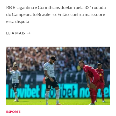
RB Bragantino e Corinthians duelam pela 32ª rodada
do Campeonato Brasileiro. Então, confira mais sobre
essa disputa
ONDE
LEIA MAIS
ASSISTIR
RB
BRAGANTINO
E
CORINTHIANS?
HORÁRIO,
ESCALAÇÕES
E
CANAIS
QUE
IRÃO
TRANSMITIR
O
JOGO
ESPORTE