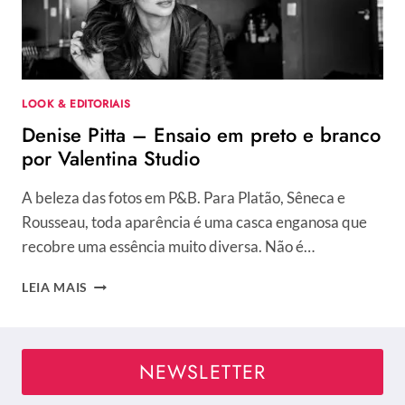
POR
QUE
ELAS
SÃO
TENDÊNCIA?
LOOK & EDITORIAIS
Denise Pitta – Ensaio em preto e branco
por Valentina Studio
A beleza das fotos em P&B. Para Platão, Sêneca e
Rousseau, toda aparência é uma casca enganosa que
recobre uma essência muito diversa. Não é…
DENISE
LEIA MAIS
PITTA
–
ENSAIO
EM
NEWSLETTER
PRETO
E