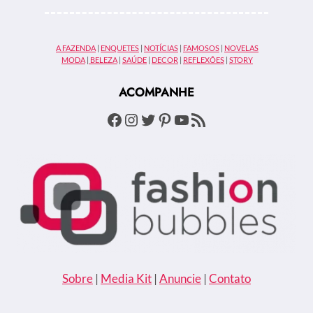
BRANCO
POR
VALENTINA
A FAZENDA
|
ENQUETES
|
NOTÍCIAS
|
FAMOSOS
|
NOVELAS
STUDIO
MODA
|
BELEZA
|
SAÚDE
|
DECOR
|
REFLEXÕES
|
STORY
ACOMPANHE
Facebook
Instagram
Twitter
Pinterest
Youtube
Feed RSS
Sobre
|
Media Kit
|
Anuncie
|
Contato