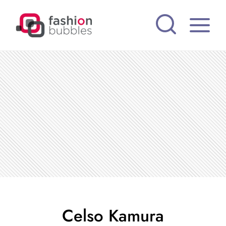
Pular
para
o
Conteúdo
Celso Kamura