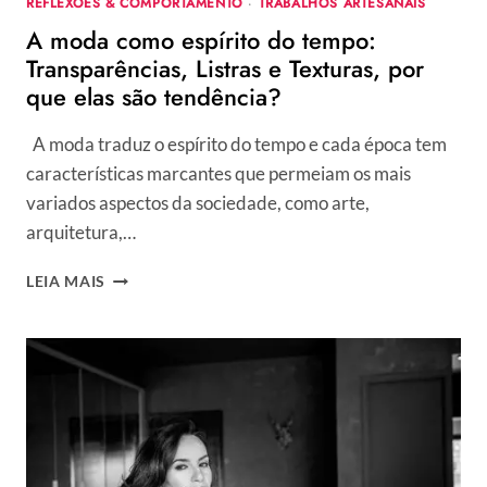
REFLEXÕES & COMPORTAMENTO
·
TRABALHOS ARTESANAIS
SILVA
A moda como espírito do tempo:
Transparências, Listras e Texturas, por
que elas são tendência?
A moda traduz o espírito do tempo e cada época tem
características marcantes que permeiam os mais
variados aspectos da sociedade, como arte,
arquitetura,…
A
LEIA MAIS
MODA
COMO
ESPÍRITO
DO
TEMPO:
TRANSPARÊNCIAS,
LISTRAS
E
TEXTURAS,