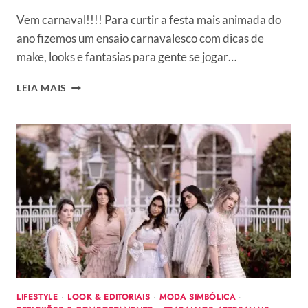
Vem carnaval!!!! Para curtir a festa mais animada do
ano fizemos um ensaio carnavalesco com dicas de
make, looks e fantasias para gente se jogar…
LOOKS
LEIA MAIS
E
FANTASIAS
DE
CARNAVAL
PARA
VOCÊ
BRILHAR
NA
FOLIA
–
COM
DENISE
PITTA
BY
LIFESTYLE
·
LOOK & EDITORIAIS
·
MODA SIMBÓLICA
·
ISAAC