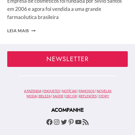
Empresa de cosméticos foi fundada por Silvio Santos
em 2006 e agora foi vendida a uma grande
farmacêutica brasileira
POR
LEIA MAIS
QUE
SILVIO
SANTOS
VENDEU
NEWSLETTER
A
JEQUITI
POR
R$
450
A FAZENDA
|
ENQUETES
|
NOTÍCIAS
|
FAMOSOS
|
NOVELAS
MILHÕES?
MODA
|
BELEZA
|
SAÚDE
|
DECOR
|
REFLEXÕES
|
STORY
ACOMPANHE
Facebook
Instagram
Twitter
Pinterest
Youtube
Feed RSS