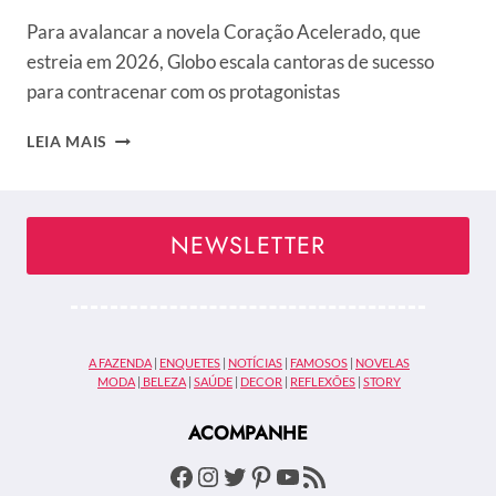
Para avalancar a novela Coração Acelerado, que
estreia em 2026, Globo escala cantoras de sucesso
para contracenar com os protagonistas
CORAÇÃO
LEIA MAIS
ACELERADO:
GLOBO
VAI
TRANSFORMAR
NEWSLETTER
CANTORAS
SERTANEJAS
EM
ATRIZES
NA
A FAZENDA
|
ENQUETES
|
NOTÍCIAS
|
FAMOSOS
|
NOVELAS
PRÓXIMA
MODA
|
BELEZA
|
SAÚDE
|
DECOR
|
REFLEXÕES
|
STORY
NOVELA
DAS
ACOMPANHE
SETE
Facebook
Instagram
Twitter
Pinterest
Youtube
Feed RSS