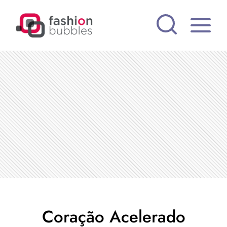
Pular
para
o
Conteúdo
Coração Acelerado