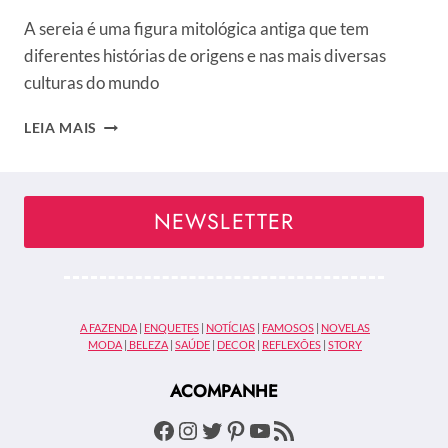
A sereia é uma figura mitológica antiga que tem
diferentes histórias de origens e nas mais diversas
culturas do mundo
SEREIA:
LEIA MAIS
UMA
FIGURA
MITOLÓGICA
QUE
NEWSLETTER
POSSUI
DIFERENTES
VERSÕES
NAS
MAIS
A FAZENDA
|
ENQUETES
|
NOTÍCIAS
|
FAMOSOS
|
NOVELAS
DIVERSAS
MODA
|
BELEZA
|
SAÚDE
|
DECOR
|
REFLEXÕES
|
STORY
CULTURAS
ACOMPANHE
Facebook
Instagram
Twitter
Pinterest
Youtube
Feed RSS