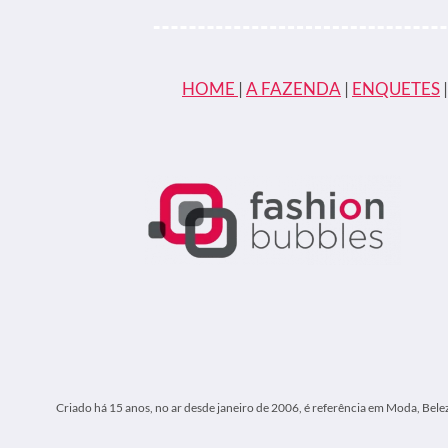
DESFALCA
WARRIORS
NOS
PLAYOFFS;
ENTENDA
HOME
|
A FAZENDA
|
ENQUETES
O
CASO
E
PUNIÇÃO
Criado há 15 anos, no ar desde janeiro de 2006, é referência em Moda, Bele