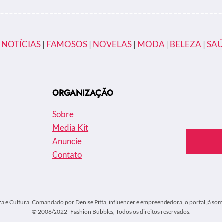
|
NOTÍCIAS
|
FAMOSOS
|
NOVELAS
|
MODA
|
BELEZA
|
SA
ORGANIZAÇÃO
Sobre
Media Kit
Anuncie
Contato
za e Cultura. Comandado por Denise Pitta, influencer e empreendedora, o portal já soma
© 2006/2022- Fashion Bubbles, Todos os direitos reservados.