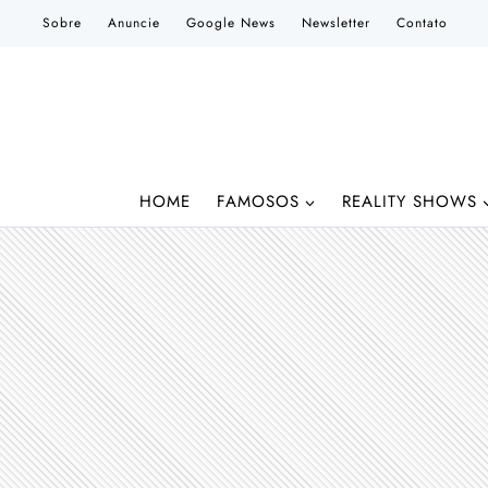
Pular
Sobre
Anuncie
Google News
Newsletter
Contato
para
o
Conteúdo
HOME
FAMOSOS
REALITY SHOWS