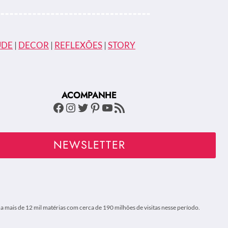
ÚDE
|
DECOR
|
REFLEXÕES
|
STORY
ACOMPANHE
Facebook
Instagram
Twitter
Pinterest
Youtube
Feed RSS
NEWSLETTER
 mais de 12 mil matérias com cerca de 190 milhões de visitas nesse período.