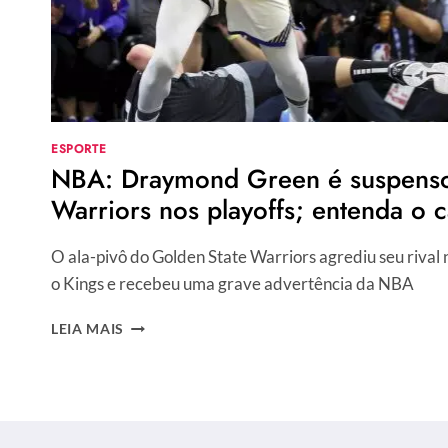
ESPORTE
NBA: Draymond Green é suspenso
Warriors nos playoffs; entenda o 
O ala-pivô do Golden State Warriors agrediu seu rival n
o Kings e recebeu uma grave advertência da NBA
NBA:
LEIA MAIS
DRAYMOND
GREEN
É
SUSPENSO
E