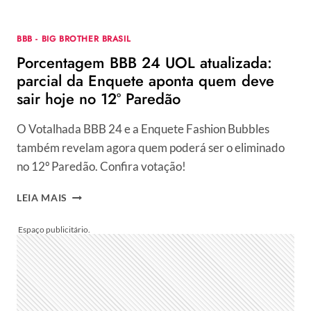
NO
13º
BBB - BIG BROTHER BRASIL
PAREDÃO
Porcentagem BBB 24 UOL atualizada:
parcial da Enquete aponta quem deve
sair hoje no 12º Paredão
O Votalhada BBB 24 e a Enquete Fashion Bubbles
também revelam agora quem poderá ser o eliminado
no 12º Paredão. Confira votação!
PORCENTAGEM
LEIA MAIS
BBB
24
UOL
ATUALIZADA:
PARCIAL
DA
ENQUETE
APONTA