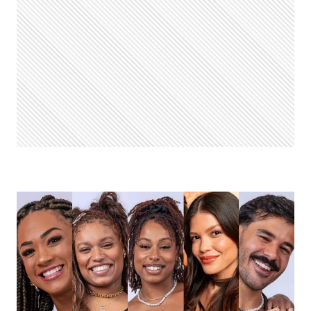
QUEM
DEVE
IR
PARA
O
5º
PAREDÃO,
VITÓRIA,
MATEUS,
CAMILLA,
THAMIRIS
OU
GRACYANNE?