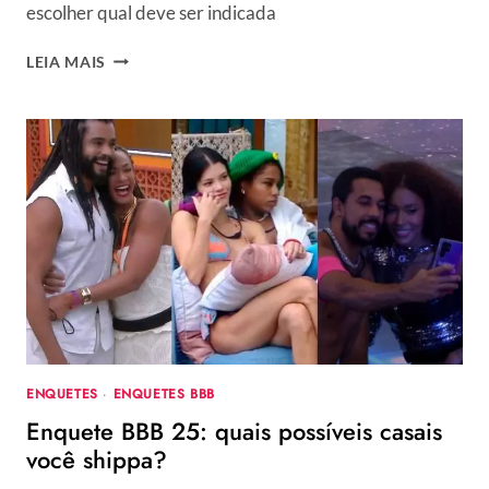
escolher qual deve ser indicada
ENQUETE
LEIA MAIS
NA
MIRA
DO
LÍDER:
QUEM
DEVE
IR
PARA
O
2º
PAREDÃO
DO
BBB
25
ENQUETES
·
ENQUETES BBB
–
Enquete BBB 25: quais possíveis casais
CAMILLA
E
você shippa?
THAMIRIS,