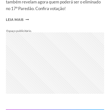
também revelam agora quem poderá ser o eliminado
no 17º Paredão. Confira votação!
PORCENTAGEM
LEIA MAIS
BBB
24
UOL
ATUALIZADA:
PARCIAL
DA
ENQUETE
MOSTRA
COMO
ESTÁ
A
VOTAÇÃO
DO
17º
PAREDÃO