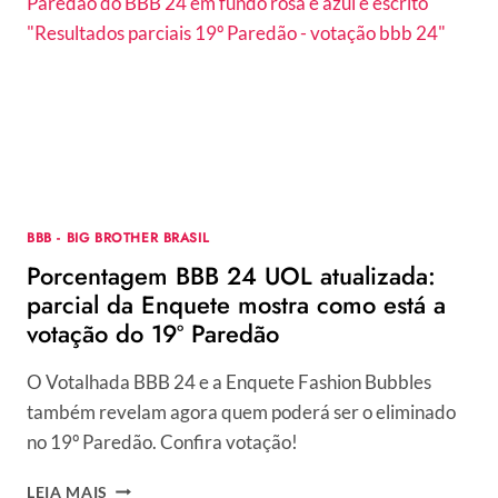
PARCIAL
DA
ENQUETE
MOSTRA
COMO
ESTÁ
A
VOTAÇÃO
DO
20º
BBB - BIG BROTHER BRASIL
PAREDÃO
Porcentagem BBB 24 UOL atualizada:
parcial da Enquete mostra como está a
votação do 19º Paredão
O Votalhada BBB 24 e a Enquete Fashion Bubbles
também revelam agora quem poderá ser o eliminado
no 19º Paredão. Confira votação!
PORCENTAGEM
LEIA MAIS