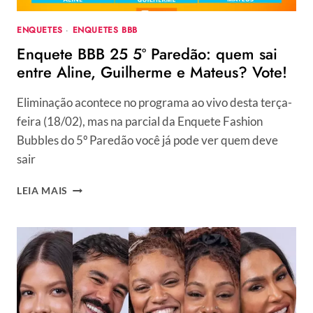
CAMILLA,
DANIELE,
ENQUETES
·
ENQUETES BBB
DIEGO
Enquete BBB 25 5º Paredão: quem sai
OU
VITÓRIA?
entre Aline, Guilherme e Mateus? Vote!
Eliminação acontece no programa ao vivo desta terça-
feira (18/02), mas na parcial da Enquete Fashion
Bubbles do 5º Paredão você já pode ver quem deve
sair
ENQUETE
LEIA MAIS
BBB
25
5º
PAREDÃO:
QUEM
SAI
ENTRE
ALINE,