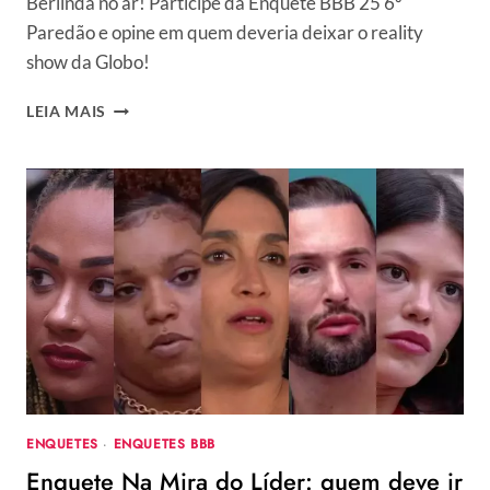
Berlinda no ar! Participe da Enquete BBB 25 6º
Paredão e opine em quem deveria deixar o reality
show da Globo!
ENQUETE
LEIA MAIS
BBB
25
6º
PAREDÃO:
QUEM
SAI,
DIOGO,
VILMA
OU
VITÓRIA?
ENQUETES
·
ENQUETES BBB
Enquete Na Mira do Líder: quem deve ir