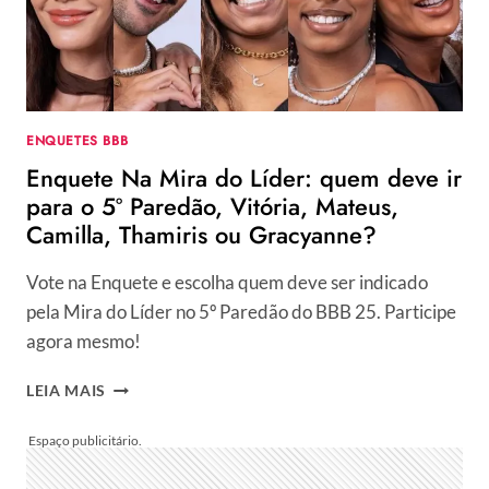
GUILHERME
E
MATEUS?
VOTE!
ENQUETES BBB
Enquete Na Mira do Líder: quem deve ir
para o 5º Paredão, Vitória, Mateus,
Camilla, Thamiris ou Gracyanne?
Vote na Enquete e escolha quem deve ser indicado
pela Mira do Líder no 5º Paredão do BBB 25. Participe
agora mesmo!
ENQUETE
LEIA MAIS
NA
MIRA
DO
LÍDER: