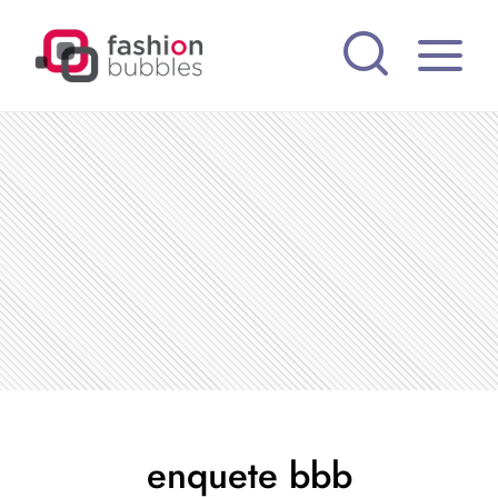
Pular
para
o
Conteúdo
enquete bbb