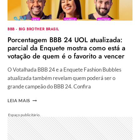
O
REALITY
SHOW
BBB - BIG BROTHER BRASIL
Porcentagem BBB 24 UOL atualizada:
parcial da Enquete mostra como está a
votação de quem é o favorito a vencer
O Votalhada BBB 24 e a Enquete Fashion Bubbles
atualizada também revelam quem poderá ser o
grande campeão do BBB 24. Confira
PORCENTAGEM
LEIA MAIS
BBB
24
UOL
ATUALIZADA:
PARCIAL
DA