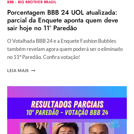
BBB - BIG BROTHER BRASIL
Porcentagem BBB 24 UOL atualizada:
parcial da Enquete aponta quem deve
sair hoje no 11º Paredão
O Votalhada BBB 24 e a Enquete Fashion Bubbles
também revelam agora quem poderá ser o eliminado
no 11º Paredão. Confira votação!
PORCENTAGEM
LEIA MAIS
BBB
24
UOL
ATUALIZADA:
PARCIAL
DA
ENQUETE
APONTA
QUEM
DEVE