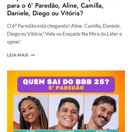
para o 6º Paredão, Aline, Camilla,
Daniele, Diego ou Vitória?
O 6º Paredão está chegando! Aline, Camilla, Daniele,
Diego ou Vitória? Vote na Enquete Na Mira do Líder e
opine!
ENQUETE
LEIA MAIS
NA
MIRA
DO
LÍDER:
QUEM
DEVE
IR
PARA
O
6º
PAREDÃO,
ALINE,