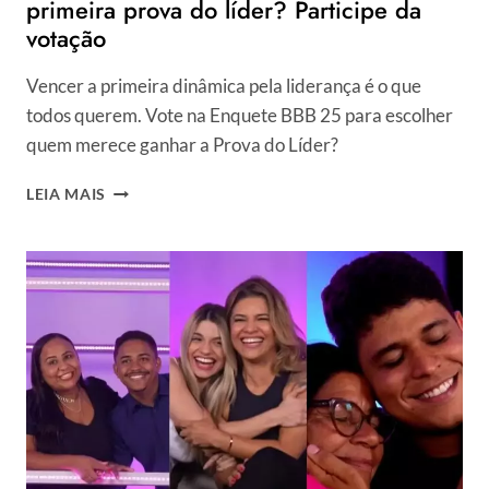
primeira prova do líder? Participe da
SER
votação
ELIMINADA?
Vencer a primeira dinâmica pela liderança é o que
todos querem. Vote na Enquete BBB 25 para escolher
quem merece ganhar a Prova do Líder?
ENQUETE
LEIA MAIS
BBB
25:
QUEM
DEVE
GANHAR
A
PRIMEIRA
PROVA
DO
LÍDER?
PARTICIPE
DA
VOTAÇÃO