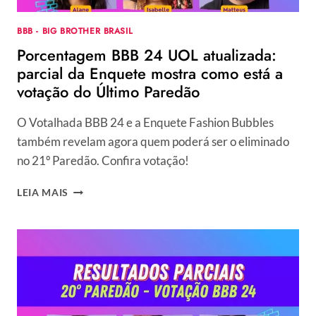
BBB - BIG BROTHER BRASIL
Porcentagem BBB 24 UOL atualizada:
parcial da Enquete mostra como está a
votação do Último Paredão
O Votalhada BBB 24 e a Enquete Fashion Bubbles
também revelam agora quem poderá ser o eliminado
no 21º Paredão. Confira votação!
PORCENTAGEM
LEIA MAIS
BBB
24
UOL
ATUALIZADA:
PARCIAL
DA
ENQUETE
MOSTRA