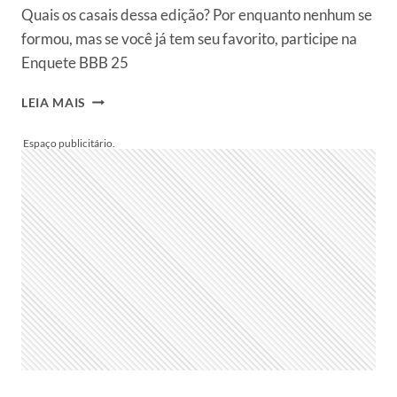
VITÓRIA
Quais os casais dessa edição? Por enquanto nenhum se
E
formou, mas se você já tem seu favorito, participe na
MATEUS,
OU
Enquete BBB 25
ALINE
E
ENQUETE
LEIA MAIS
VINÍCIUS?
BBB
25:
QUAIS
POSSÍVEIS
CASAIS
VOCÊ
SHIPPA?