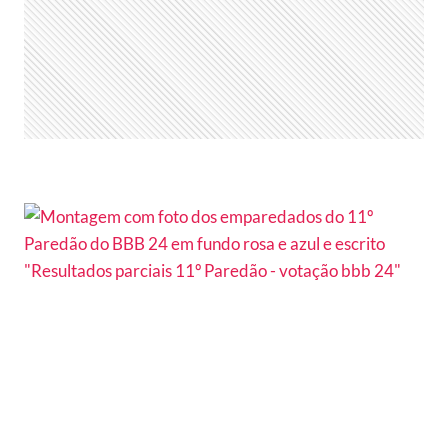
QUEM
DEVE
SAIR
HOJE
NO
12º
PAREDÃO