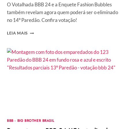
O Votalhada BBB 24 e a Enquete Fashion Bubbles
também revelam agora quem poderá ser o eliminado
no 14º Paredão. Confira votação!
PORCENTAGEM
LEIA MAIS
BBB
24
UOL
ATUALIZADA:
PARCIAL
DA
ENQUETE
APONTA
QUEM
DEVE
SAIR
HOJE
NO
14º
BBB - BIG BROTHER BRASIL
PAREDÃO