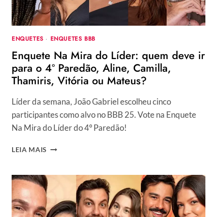
ENQUETES
·
ENQUETES BBB
Enquete Na Mira do Líder: quem deve ir
para o 4º Paredão, Aline, Camilla,
Thamiris, Vitória ou Mateus?
Líder da semana, João Gabriel escolheu cinco
participantes como alvo no BBB 25. Vote na Enquete
Na Mira do Líder do 4º Paredão!
ENQUETE
LEIA MAIS
NA
MIRA
DO
LÍDER:
QUEM
DEVE