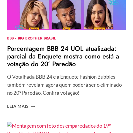
COMO
ESTÁ
A
VOTAÇÃO
DO
ÚLTIMO
BBB - BIG BROTHER BRASIL
PAREDÃO
Porcentagem BBB 24 UOL atualizada:
parcial da Enquete mostra como está a
votação do 20º Paredão
O Votalhada BBB 24 e a Enquete Fashion Bubbles
também revelam agora quem poderá ser o eliminado
no 20º Paredão. Confira votação!
PORCENTAGEM
LEIA MAIS
BBB
24
UOL
ATUALIZADA: