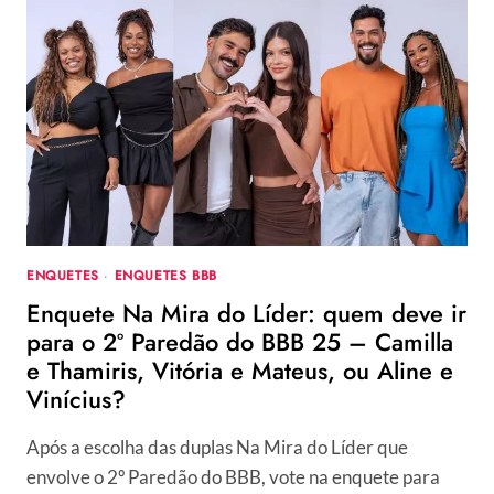
DO
BBB
25?
ENQUETE
UOL
2º
PAREDÃO
MOSTRA
DISPUTA
ACIRRADA
ENTRE
DUAS
ENQUETES
·
ENQUETES BBB
DUPLAS
Enquete Na Mira do Líder: quem deve ir
para o 2º Paredão do BBB 25 – Camilla
e Thamiris, Vitória e Mateus, ou Aline e
Vinícius?
Após a escolha das duplas Na Mira do Líder que
envolve o 2º Paredão do BBB, vote na enquete para