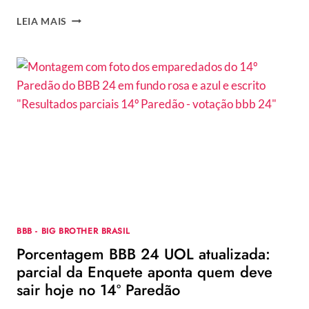
PORCENTAGEM
LEIA MAIS
BBB
24
UOL
ATUALIZADA:
PARCIAL
DA
ENQUETE
MOSTRA
COMO
ESTÁ
A
VOTAÇÃO
DO
16º
BBB - BIG BROTHER BRASIL
PAREDÃO
Porcentagem BBB 24 UOL atualizada:
parcial da Enquete aponta quem deve
sair hoje no 14º Paredão