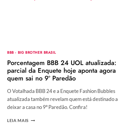
ENQUETE
HOJE
APONTA
QUEM
DEVE
SAIR
NO
10º
BBB - BIG BROTHER BRASIL
PAREDÃO
Porcentagem BBB 24 UOL atualizada:
parcial da Enquete hoje aponta agora
quem sai no 9º Paredão
O Votalhada BBB 24 e a Enquete Fashion Bubbles
atualizada também revelam quem está destinado a
deixar a casa no 9º Paredão. Confira!
PORCENTAGEM
LEIA MAIS
BBB
24