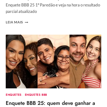
Enquete BBB 25 1º Paredão e veja na hora o resultado
parcial atualizado
ENQUETE
LEIA MAIS
BBB
25
1º
PAREDÃO:
ARLEANE
E
MARCELO,
DIOGO
E
VILMA
OU
EDILBERTO
E
RAISSA,
ENQUETES
·
ENQUETES BBB
QUAL
Enquete BBB 25: quem deve ganhar a
DUPLA
DEVE