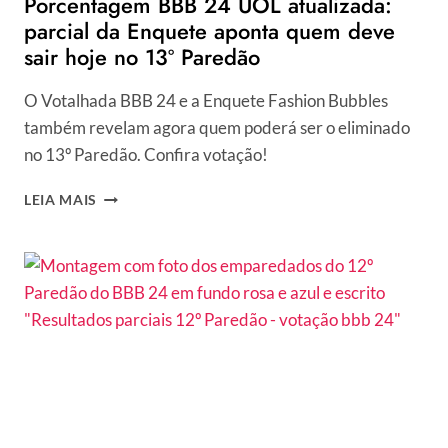
Porcentagem BBB 24 UOL atualizada:
parcial da Enquete aponta quem deve
sair hoje no 13º Paredão
O Votalhada BBB 24 e a Enquete Fashion Bubbles
também revelam agora quem poderá ser o eliminado
no 13º Paredão. Confira votação!
PORCENTAGEM
LEIA MAIS
BBB
24
UOL
ATUALIZADA:
PARCIAL
DA
ENQUETE
APONTA
QUEM
DEVE
SAIR
HOJE