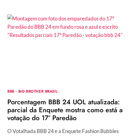
BBB
24
UOL
ATUALIZADA:
PARCIAL
DA
ENQUETE
MOSTRA
COMO
ESTÁ
A
VOTAÇÃO
DO
19º
BBB - BIG BROTHER BRASIL
PAREDÃO
Porcentagem BBB 24 UOL atualizada:
parcial da Enquete mostra como está a
votação do 17º Paredão
O Votalhada BBB 24 e a Enquete Fashion Bubbles