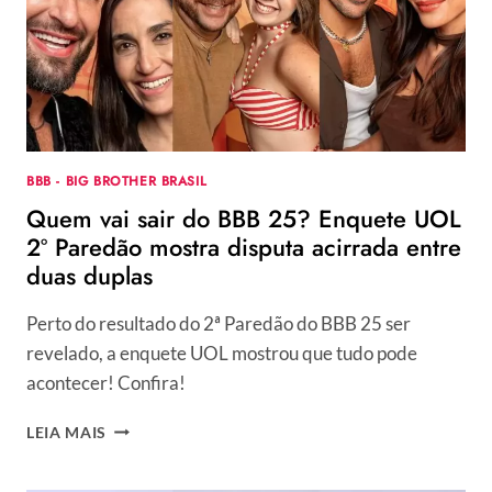
IR
PARA
O
4º
PAREDÃO,
ALINE,
CAMILLA,
THAMIRIS,
BBB - BIG BROTHER BRASIL
VITÓRIA
Quem vai sair do BBB 25? Enquete UOL
OU
MATEUS?
2º Paredão mostra disputa acirrada entre
duas duplas
Perto do resultado do 2ª Paredão do BBB 25 ser
revelado, a enquete UOL mostrou que tudo pode
acontecer! Confira!
QUEM
LEIA MAIS
VAI
SAIR