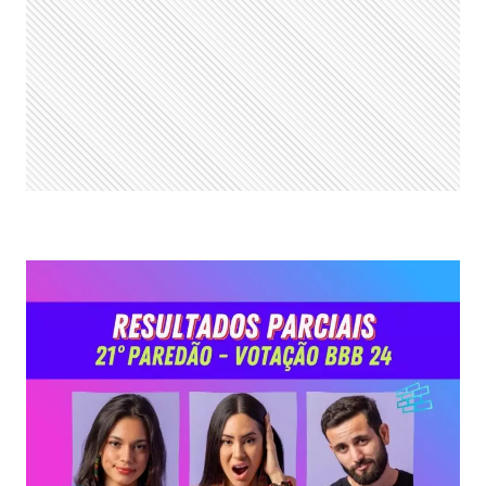
ENQUETE
MOSTRA
COMO
ESTÁ
A
VOTAÇÃO
DE
QUEM
É
O
FAVORITO
A
VENCER