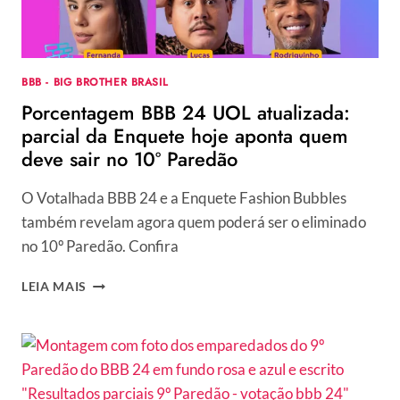
SAIR
HOJE
NO
11º
BBB - BIG BROTHER BRASIL
PAREDÃO
Porcentagem BBB 24 UOL atualizada:
parcial da Enquete hoje aponta quem
deve sair no 10º Paredão
O Votalhada BBB 24 e a Enquete Fashion Bubbles
também revelam agora quem poderá ser o eliminado
no 10º Paredão. Confira
PORCENTAGEM
LEIA MAIS
BBB
24
UOL
ATUALIZADA:
PARCIAL
DA