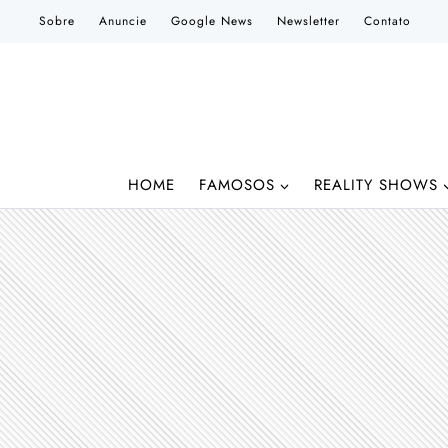
Pular
Sobre
Anuncie
Google News
Newsletter
Contato
para
o
Conteúdo
HOME
FAMOSOS
REALITY SHOWS