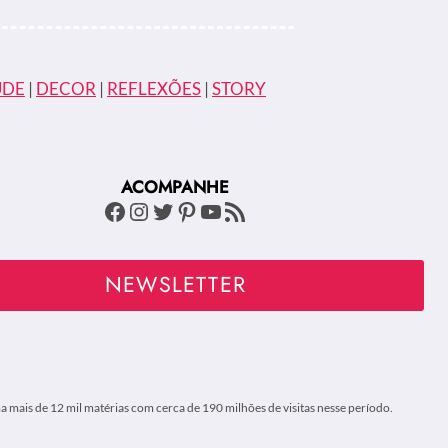
ÚDE
|
DECOR
|
REFLEXÕES
|
STORY
ACOMPANHE
Facebook
Instagram
Twitter
Pinterest
Youtube
Feed RSS
NEWSLETTER
 mais de 12 mil matérias com cerca de 190 milhões de visitas nesse período.