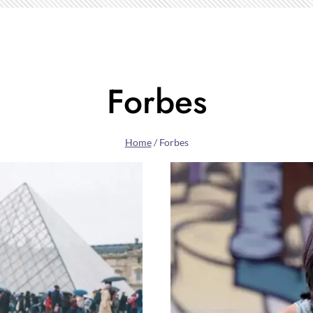
Forbes
Home
/
Forbes