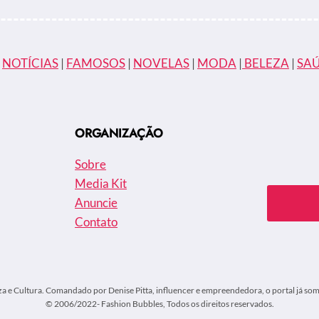
LISTA
DE
BILIONÁRIOS
BRASILEIROS.
CONFIRA
|
NOTÍCIAS
|
FAMOSOS
|
NOVELAS
|
MODA
|
BELEZA
|
SA
QUEM
SÃO
ORGANIZAÇÃO
Sobre
Media Kit
Anuncie
Contato
za e Cultura. Comandado por Denise Pitta, influencer e empreendedora, o portal já soma
© 2006/2022- Fashion Bubbles, Todos os direitos reservados.