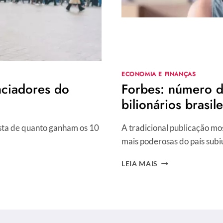
ECONOMIA E FINANÇAS
nciadores do
Forbes: número d
bilionários brasi
ista de quanto ganham os 10
A tradicional publicação mo
mais poderosas do país subi
FORBES:
LEIA MAIS
NÚMERO
DE
MULHERES
AUMENTA
NA