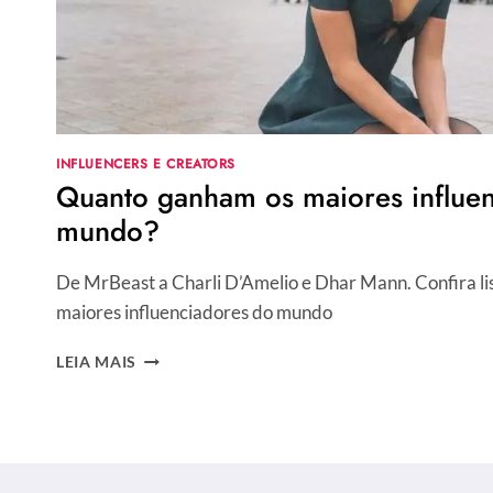
INFLUENCERS E CREATORS
Quanto ganham os maiores influe
mundo?
De MrBeast a Charli D’Amelio e Dhar Mann. Confira l
maiores influenciadores do mundo
QUANTO
LEIA MAIS
GANHAM
OS
MAIORES
INFLUENCIADORES
DO