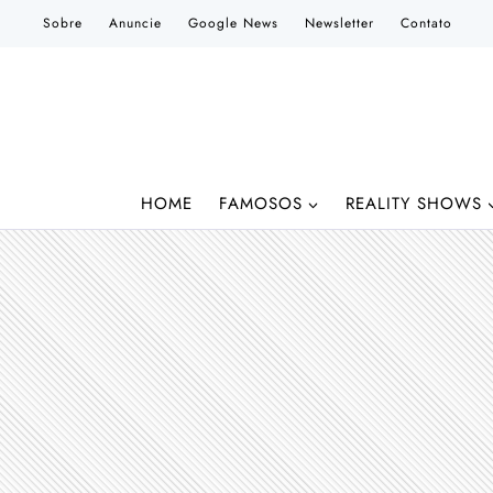
Pular
Sobre
Anuncie
Google News
Newsletter
Contato
para
o
Conteúdo
HOME
FAMOSOS
REALITY SHOWS