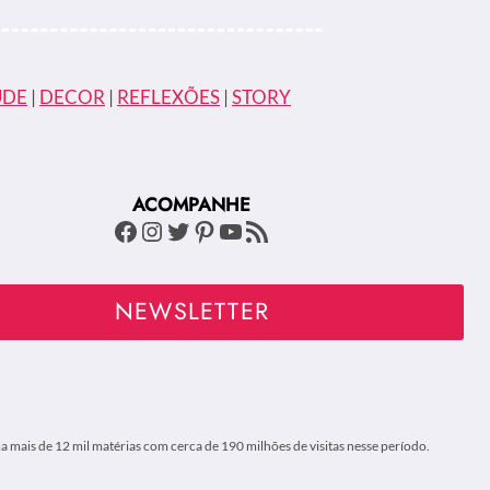
ÚDE
|
DECOR
|
REFLEXÕES
|
STORY
ACOMPANHE
Facebook
Instagram
Twitter
Pinterest
Youtube
Feed RSS
NEWSLETTER
 mais de 12 mil matérias com cerca de 190 milhões de visitas nesse período.