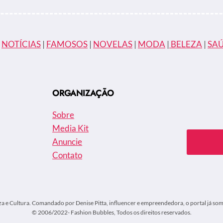
|
NOTÍCIAS
|
FAMOSOS
|
NOVELAS
|
MODA
|
BELEZA
|
SA
ORGANIZAÇÃO
Sobre
Media Kit
Anuncie
Contato
za e Cultura. Comandado por Denise Pitta, influencer e empreendedora, o portal já soma
© 2006/2022- Fashion Bubbles, Todos os direitos reservados.