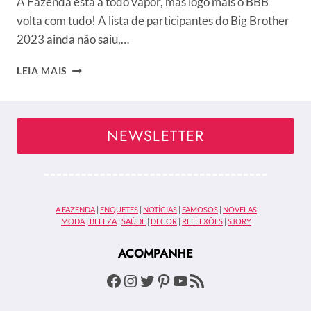
A Fazenda está a todo vapor, mas logo mais o BBB
volta com tudo! A lista de participantes do Big Brother
2023 ainda não saiu,…
QUEM
LEIA MAIS
VOCÊ
QUER
NO
BBB
NEWSLETTER
23?
VOTE
AGORA
NA
ENQUETE!
A FAZENDA
|
ENQUETES
|
NOTÍCIAS
|
FAMOSOS
|
NOVELAS
MODA
|
BELEZA
|
SAÚDE
|
DECOR
|
REFLEXÕES
|
STORY
ACOMPANHE
Facebook
Instagram
Twitter
Pinterest
Youtube
Feed RSS