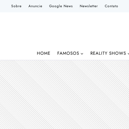
Pular
Sobre
Anuncie
Google News
Newsletter
Contato
para
o
Conteúdo
HOME
FAMOSOS
REALITY SHOWS