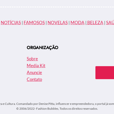
|
NOTÍCIAS
|
FAMOSOS
|
NOVELAS
|
MODA
|
BELEZA
|
SA
ORGANIZAÇÃO
Sobre
Media Kit
Anuncie
Contato
za e Cultura. Comandado por Denise Pitta, influencer e empreendedora, o portal já soma
© 2006/2022- Fashion Bubbles, Todos os direitos reservados.