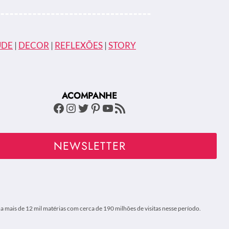
ÚDE
|
DECOR
|
REFLEXÕES
|
STORY
ACOMPANHE
Facebook
Instagram
Twitter
Pinterest
Youtube
Feed RSS
NEWSLETTER
 mais de 12 mil matérias com cerca de 190 milhões de visitas nesse período.