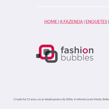
PAGOS
DO
MUNDO?
CONFIRA
O
HOME
|
A FAZENDA
|
ENQUETES
TOP
10
MUNDIAL
Criado há 15 anos, no ar desde janeiro de 2006, é referência em Moda, Bele