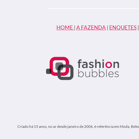
“ME
RESPEITEM,
NÃO
VOU
CANTAR
HOME
|
A FAZENDA
|
ENQUETES
ASSIM”
Criado há 15 anos, no ar desde janeiro de 2006, é referência em Moda, Bele