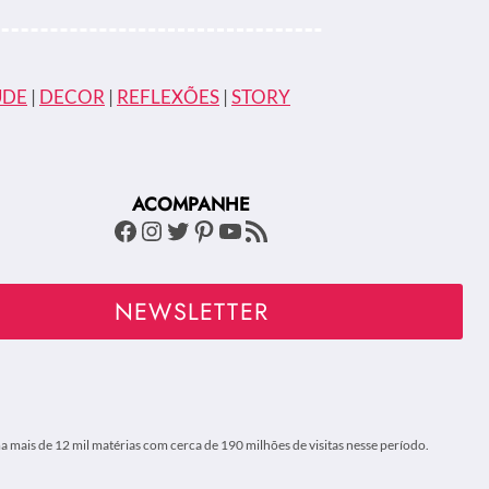
ÚDE
|
DECOR
|
REFLEXÕES
|
STORY
ACOMPANHE
Facebook
Instagram
Twitter
Pinterest
Youtube
Feed RSS
NEWSLETTER
 mais de 12 mil matérias com cerca de 190 milhões de visitas nesse período.