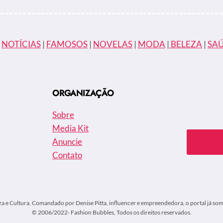
|
NOTÍCIAS
|
FAMOSOS
|
NOVELAS
|
MODA
|
BELEZA
|
SA
ORGANIZAÇÃO
Sobre
Media Kit
Anuncie
Contato
za e Cultura. Comandado por Denise Pitta, influencer e empreendedora, o portal já soma
© 2006/2022- Fashion Bubbles, Todos os direitos reservados.