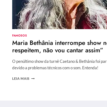
FAMOSOS
Maria Bethânia interrompe show n
respeitem, não vou cantar assim”
O penúltimo show da turnê Caetano & Bethânia foi pa
devido a problemas técnicos com o som. Entenda!
MARIA
LEIA MAIS
BETHÂNIA
INTERROMPE
SHOW
NO
RJ: