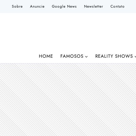
Pular
Sobre
Anuncie
Google News
Newsletter
Contato
para
o
Conteúdo
HOME
FAMOSOS
REALITY SHOWS