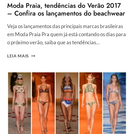
Moda Praia, tendências do Verão 2017
E
ATIVAÇÕES
– Confira os lançamentos do beachwear
Veja os lançamentos das principais marcas brasileiras
em Moda Praia Pra quem já está contando os dias para
o próximo verão, saiba que as tendências…
MODA
LEIA MAIS
PRAIA,
TENDÊNCIAS
DO
VERÃO
2017
–
CONFIRA
OS
LANÇAMENTOS
DO
BEACHWEAR