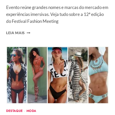
Evento reúne grandes nomes e marcas do mercado em
experiências imersivas. Veja tudo sobre a 12ª edição
do Festival Fashion Meeting
12ª
LEIA MAIS
EDIÇÃO
DO
FESTIVAL
FASHION
MEETING
CELEBRA
A
UNIÃO
ENTRE
MODA
E
INOVAÇÃO
COM
DESFILES,
DESTAQUE
·
MODA
TALKS