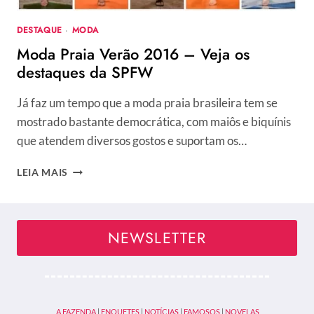
DESTAQUE
·
MODA
Moda Praia Verão 2016 – Veja os
destaques da SPFW
Já faz um tempo que a moda praia brasileira tem se
mostrado bastante democrática, com maiôs e biquínis
que atendem diversos gostos e suportam os…
MODA
LEIA MAIS
PRAIA
VERÃO
2016
–
NEWSLETTER
VEJA
OS
DESTAQUES
DA
SPFW
A FAZENDA
|
ENQUETES
|
NOTÍCIAS
|
FAMOSOS
|
NOVELAS