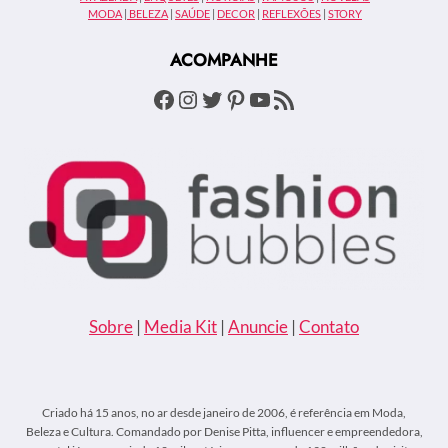
MODA
|
BELEZA
|
SAÚDE
|
DECOR
|
REFLEXÕES
|
STORY
ACOMPANHE
Facebook
Instagram
Twitter
Pinterest
Youtube
Feed RSS
Sobre
|
Media Kit
|
Anuncie
|
Contato
Criado há 15 anos, no ar desde janeiro de 2006, é referência em Moda,
Beleza e Cultura. Comandado por Denise Pitta, influencer e empreendedora,