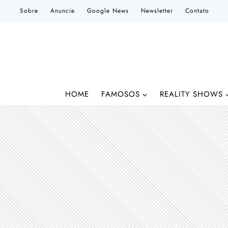
Pular
Sobre
Anuncie
Google News
Newsletter
Contato
para
o
Conteúdo
HOME
FAMOSOS
REALITY SHOWS