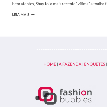
bem atentos, Shay foi a mais recente “vítima” a toalha 
A
LEIA MAIS
FAZENDA
15:
SHAY
SE
DESCUIDA,
DERRUBA
TOALHA
NO
BANHO
E
HOME
|
A FAZENDA
|
ENQUETES
DEIXA
PARTES
ÍNTIMAS
À
MOSTRA:
“CABEÇÃO”