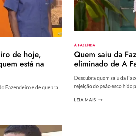
A FAZENDA
ro de hoje,
Quem saiu da Faz
 quem está na
eliminado de A F
Descubra quem saiu da Fazen
rejeição do peão escolhido p
do Fazendeiro e de quebra
QUEM
LEIA MAIS
SAIU
DA
FAZENDA
HOJE?
VEJA