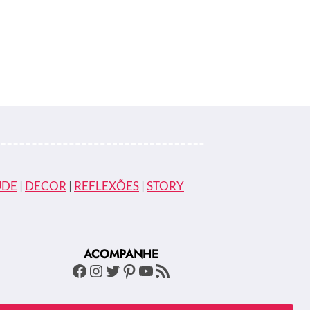
ÚDE
|
DECOR
|
REFLEXÕES
|
STORY
ACOMPANHE
Facebook
Instagram
Twitter
Pinterest
Youtube
Feed RSS