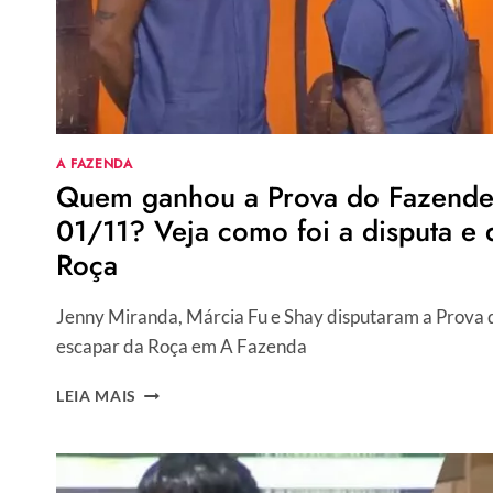
A FAZENDA
Quem ganhou a Prova do Fazendei
01/11? Veja como foi a disputa e
Roça
Jenny Miranda, Márcia Fu e Shay disputaram a Prova 
escapar da Roça em A Fazenda
QUEM
LEIA MAIS
GANHOU
A
PROVA
DO