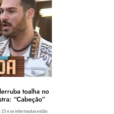
QUEM
FOI
O
3º
ELIMINADO
DE
A
FAZENDA
2023,
NESTA
QUINTA,
12/10
derruba toalha no
stra: “Cabeção”
 15 e os internautas estão