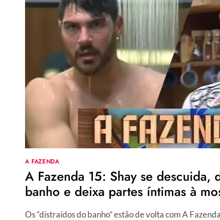
FAZENDEIRO
DE
HOJE,
01/11?
VEJA
COMO
FOI
A
DISPUTA
E
QUEM
ESTÁ
NA
ROÇA
A FAZENDA
A Fazenda 15: Shay se descuida, 
banho e deixa partes íntimas à mo
Os “distraídos do banho” estão de volta com A Fazenda