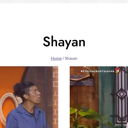
Shayan
Home
/
Shayan