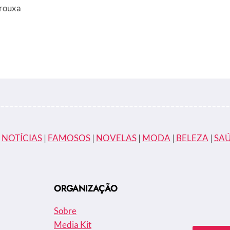
frouxa
|
NOTÍCIAS
|
FAMOSOS
|
NOVELAS
|
MODA
|
BELEZA
|
SA
ORGANIZAÇÃO
Sobre
Media Kit