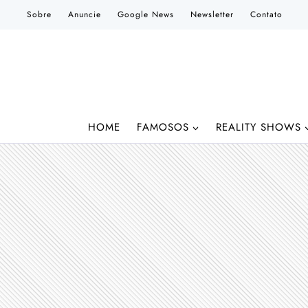
Pular
Sobre
Anuncie
Google News
Newsletter
Contato
para
o
Conteúdo
HOME
FAMOSOS
REALITY SHOWS