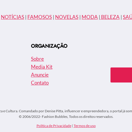
|
NOTÍCIAS
|
FAMOSOS
|
NOVELAS
|
MODA
|
BELEZA
|
SA
ORGANIZAÇÃO
Sobre
Media Kit
Anuncie
Contato
za e Cultura. Comandado por Denise Pitta, influencer e empreendedora, o portal já soma
© 2006/2022- Fashion Bubbles, Todos os direitos reservados.
Política de Privacidade
|
Termos de uso