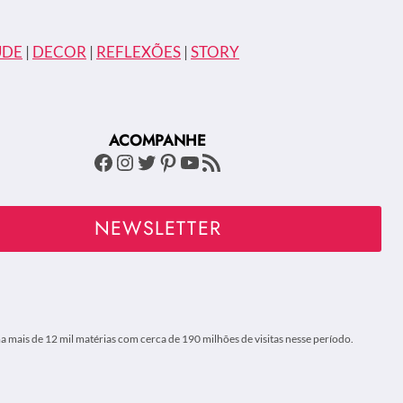
ÚDE
|
DECOR
|
REFLEXÕES
|
STORY
ACOMPANHE
Facebook
Instagram
Twitter
Pinterest
Youtube
Feed RSS
NEWSLETTER
 mais de 12 mil matérias com cerca de 190 milhões de visitas nesse período.