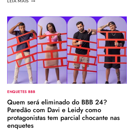
LEIA MAIS
A
VOTAÇÃO
DO
BBB
24
HOJE?
VEJA
NA
ENQUETE
QUEM
DEVE
SAIR
NO
PAREDÃO
ENQUETES BBB
ENTRE
Quem será eliminado do BBB 24?
DAVI,
LEIDY
Paredão com Davi e Leidy como
ELIN,
protagonistas tem parcial chocante nas
MATTEUS
enquetes
E
MC