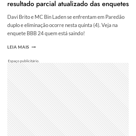
resultado parcial atualizado das enquetes
Davi Brito e MC Bin Laden se enfrentam em Paredão
duplo e eliminação ocorre nesta quinta (4). Veja na
enquete BBB 24 quem está saindo!
QUEM
LEIA MAIS
DEVE
DEIXAR
O
BBB
24
HOJE,
DAVI
OU
BIN?
PARTICIPE
DA
VOTAÇÃO
E
VEJA