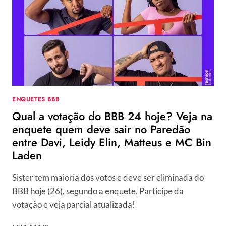
DA
ENQUETE
APONTA
QUEM
DEVE
SAIR
HOJE
NO
14º
ENQUETES BBB
PAREDÃO
Qual a votação do BBB 24 hoje? Veja na
enquete quem deve sair no Paredão
entre Davi, Leidy Elin, Matteus e MC Bin
Laden
Sister tem maioria dos votos e deve ser eliminada do
BBB hoje (26), segundo a enquete. Participe da
votação e veja parcial atualizada!
QUAL