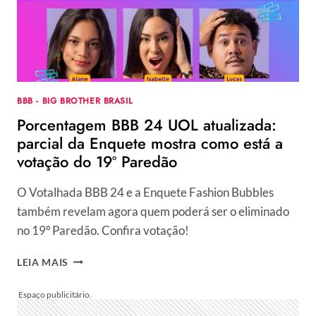
24
HOJE,
BIA,
DAVI
OU
ISA?
PARCIAL
BBB - BIG BROTHER BRASIL
DAS
Porcentagem BBB 24 UOL atualizada:
ENQUETES
ADIANTA
parcial da Enquete mostra como está a
RESULTADO
votação do 19º Paredão
DO
20º
O Votalhada BBB 24 e a Enquete Fashion Bubbles
PAREDÃO
também revelam agora quem poderá ser o eliminado
no 19º Paredão. Confira votação!
PORCENTAGEM
LEIA MAIS
BBB
24
UOL