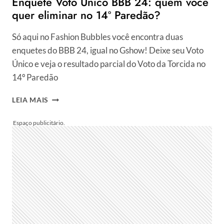
Enquete Voto Único BBB 24: quem você
ENQUETES
quer eliminar no 14º Paredão?
Só aqui no Fashion Bubbles você encontra duas
enquetes do BBB 24, igual no Gshow! Deixe seu Voto
Único e veja o resultado parcial do Voto da Torcida no
14º Paredão
ENQUETE
LEIA MAIS
VOTO
ÚNICO
BBB
24:
QUEM
VOCÊ
QUER
ELIMINAR NO 14º PAREDÃO?