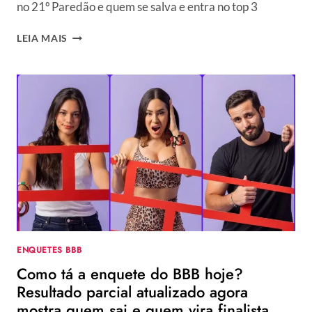
no 21º Paredão e quem se salva e entra no top 3
ENQUETE
LEIA MAIS
BBB
24
+
VOTAÇÃO
GSHOW:
ALANE,
ISABELLE
OU
MATTEUS,
QUEM
SAI
NO
ÚLTIMO
PAREDÃO?
ENQUETES BBB
E
Como tá a enquete do BBB hoje?
QUEM
VAI
Resultado parcial atualizado agora
PARA
mostra quem sai e quem vira finalista