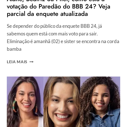
votação do Paredão do BBB 24? Veja
parcial da enquete atualizada
Se depender do público da enquete BBB 24, já
sabemos quem está com mais voto para sair.
Eliminação é amanhã (02) e sister se encontra na corda
bamba
ALANE,
LEIA MAIS
BEATRIZ
OU
PITEL,
COMO
ESTÁ
A
VOTAÇÃO
DO
PAREDÃO
DO
BBB