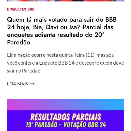
20º
ENQUETES BBB
PAREDÃO
Quem tá mais votado para sair do BBB
24 hoje, Bia, Davi ou Isa? Parcial das
enquetes adianta resultado do 20º
Paredão
Eliminação ocorre nesta quinta-feira (11), mas aqui
você confere a Enquete BBB 24 e descobre quem deve
sair no Paredão
QUEM
LEIA MAIS
TÁ
MAIS
VOTADO
PARA
SAIR
DO
BBB