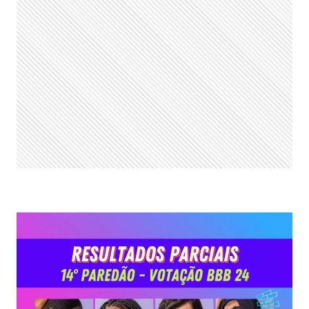
24:
QUEM
VOCÊ
QUER
ELIMINAR NO 15º PAREDÃO?