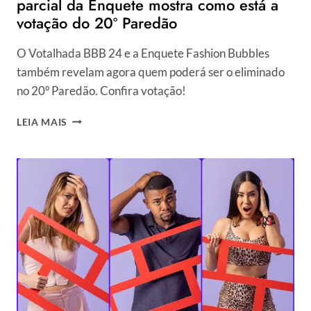
parcial da Enquete mostra como está a
votação do 20º Paredão
O Votalhada BBB 24 e a Enquete Fashion Bubbles
também revelam agora quem poderá ser o eliminado
no 20º Paredão. Confira votação!
PORCENTAGEM
LEIA MAIS
BBB
24
UOL
ATUALIZADA:
PARCIAL
DA
ENQUETE
MOSTRA
COMO
ESTÁ
A
VOTAÇÃO
DO