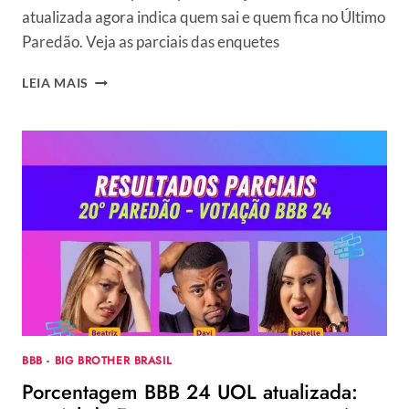
atualizada agora indica quem sai e quem fica no Último
Paredão. Veja as parciais das enquetes
COMO
LEIA MAIS
ESTÁ
A
VOTAÇÃO
DO
BBB
24
AGORA?
ENQUETE
ATUALIZADA
REVELA
QUEM
SAI
NO
ÚLTIMO
BBB - BIG BROTHER BRASIL
PAREDÃO
Porcentagem BBB 24 UOL atualizada: