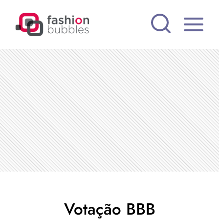
Pular
para
o
Conteúdo
Votação BBB