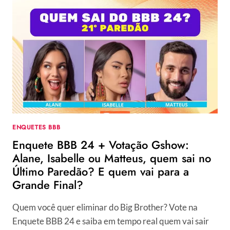
UOL
ATUALIZADA:
PARCIAL
DA
ENQUETE
MOSTRA
COMO
ESTÁ
A
VOTAÇÃO
DO
ÚLTIMO
ENQUETES BBB
PAREDÃO
Enquete BBB 24 + Votação Gshow:
Alane, Isabelle ou Matteus, quem sai no
Último Paredão? E quem vai para a
Grande Final?
Quem você quer eliminar do Big Brother? Vote na
Enquete BBB 24 e saiba em tempo real quem vai sair