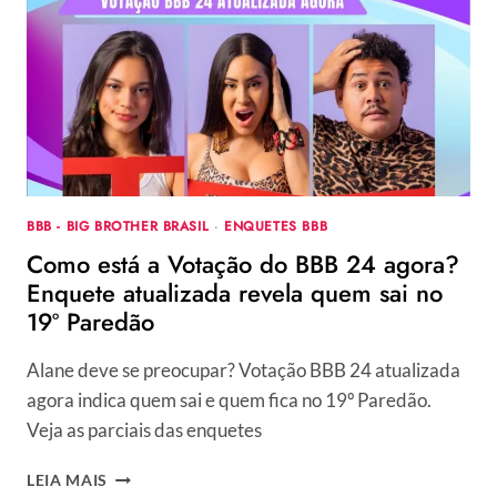
BROTHER
BRASIL
2024?
QUEM
SAI,
ALANE,
ISABELLE
OU
LUCAS
BBB - BIG BROTHER BRASIL
·
ENQUETES BBB
HENRIQUE?
Como está a Votação do BBB 24 agora?
VOTE
NA
Enquete atualizada revela quem sai no
ENQUETE
19º Paredão
DO
19º
Alane deve se preocupar? Votação BBB 24 atualizada
PAREDÃO
agora indica quem sai e quem fica no 19º Paredão.
Veja as parciais das enquetes
COMO
LEIA MAIS