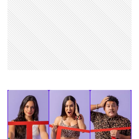
ATUALIZADA:
PARCIAL
DA
ENQUETE
MOSTRA
COMO
ESTÁ
A
VOTAÇÃO
DO
19º
PAREDÃO