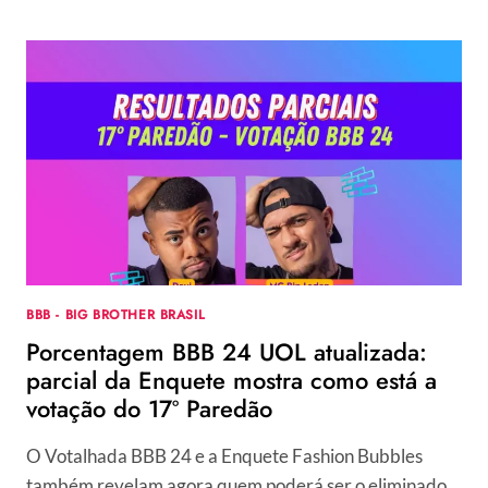
ESTÁ
A
VOTAÇÃO
DO
BBB
24
AGORA?
ENQUETE
ATUALIZADA
REVELA
QUEM
SAI
NO
19º
BBB - BIG BROTHER BRASIL
PAREDÃO
Porcentagem BBB 24 UOL atualizada:
parcial da Enquete mostra como está a
votação do 17º Paredão
O Votalhada BBB 24 e a Enquete Fashion Bubbles
também revelam agora quem poderá ser o eliminado