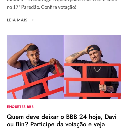
no 17º Paredão. Confira votação!
PORCENTAGEM
LEIA MAIS
BBB
24
UOL
ATUALIZADA:
PARCIAL
DA
ENQUETE
MOSTRA
COMO
ESTÁ
A
VOTAÇÃO
DO
17º
ENQUETES BBB
PAREDÃO
Quem deve deixar o BBB 24 hoje, Davi
ou Bin? Participe da votação e veja