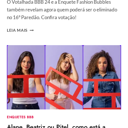
O Votalhada BBB 24 e a Enquete Fashion Bubbles
também revelam agora quem poderá ser o eliminado
no 16º Paredão. Confira votação!
PORCENTAGEM
LEIA MAIS
BBB
24
UOL
ATUALIZADA:
PARCIAL
DA
ENQUETE
MOSTRA
COMO
ESTÁ
A
VOTAÇÃO
DO
16º
ENQUETES BBB
PAREDÃO
Alane, Beatriz ou Pitel, como está a