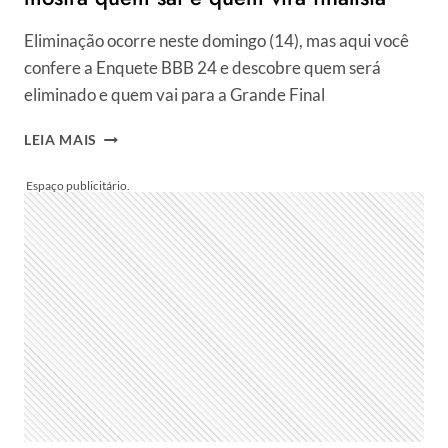
A
GRANDE
Eliminação ocorre neste domingo (14), mas aqui você
FINAL?
confere a Enquete BBB 24 e descobre quem será
eliminado e quem vai para a Grande Final
COMO
LEIA MAIS
TÁ
A
ENQUETE
DO
BBB
HOJE?
RESULTADO
PARCIAL
ATUALIZADO
AGORA
MOSTRA
QUEM
SAI
E