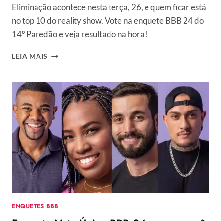
BIN
Eliminação acontece nesta terça, 26, e quem ficar está
LADEN
no top 10 do reality show. Vote na enquete BBB 24 do
14º Paredão e veja resultado na hora!
QUEM
LEIA MAIS
SERÁ
ELIMINADO
DO
BBB
24?
PAREDÃO
COM
DAVI
E
LEIDY
COMO
PROTAGONISTAS
TEM
PARCIAL
ENQUETES BBB
CHOCANTE
NAS