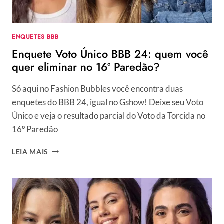
24?
VEJA
PARCIAL
ENQUETES BBB
DA
Enquete Voto Único BBB 24: quem você
ENQUETE
ATUALIZADA
quer eliminar no 16º Paredão?
Só aqui no Fashion Bubbles você encontra duas
enquetes do BBB 24, igual no Gshow! Deixe seu Voto
Único e veja o resultado parcial do Voto da Torcida no
16º Paredão
ENQUETE
LEIA MAIS
VOTO
ÚNICO
BBB
24:
QUEM
VOCÊ
QUER