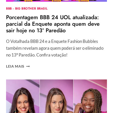
DEFINIR
BBB - BIG BROTHER BRASIL
O
Porcentagem BBB 24 UOL atualizada:
TOP
10!
parcial da Enquete aponta quem deve
sair hoje no 13º Paredão
O Votalhada BBB 24 e a Enquete Fashion Bubbles
também revelam agora quem poderá ser o eliminado
no 13º Paredão. Confira votação!
PORCENTAGEM
LEIA MAIS
BBB
24
UOL
ATUALIZADA:
PARCIAL
DA
ENQUETE
APONTA
QUEM