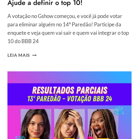
Ajude a definir o top 10!
A votação no Gshow começou, e você já pode votar
para eliminar alguém no 14º Paredão! Participe da
enquete e veja quem vai sair e quem vai integrar o top
10 do BBB 24
VOTAÇÃO
LEIA MAIS
GSHOW
+
ENQUETE
BBB
24:
COMO
VOTAR
AGORA
NO
14°
PAREDÃO?
AJUDE
A