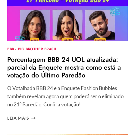
AGORA?
ENQUETE
ATUALIZADA
REVELA
QUEM
DEVE
VENCER
O
BBB - BIG BROTHER BRASIL
PROGRAMA
Porcentagem BBB 24 UOL atualizada:
parcial da Enquete mostra como está a
votação do Último Paredão
O Votalhada BBB 24 e a Enquete Fashion Bubbles
também revelam agora quem poderá ser o eliminado
no 21º Paredão. Confira votação!
PORCENTAGEM
LEIA MAIS
BBB
24