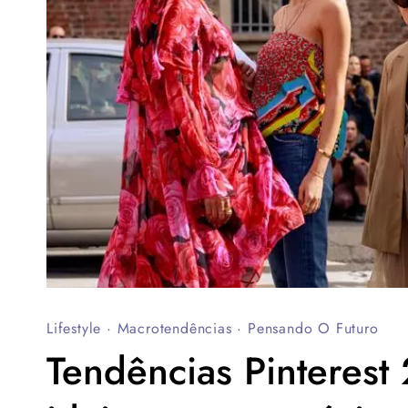
Lifestyle
·
Macrotendências
·
Pensando O Futuro
Tendências Pinterest