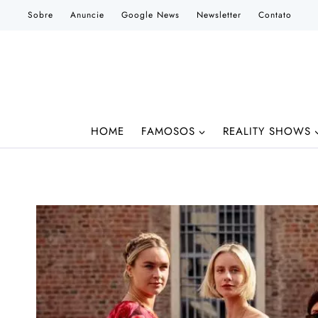
Pular
Sobre
Anuncie
Google News
Newsletter
Contato
para
o
Conteúdo
HOME
FAMOSOS
REALITY SHOWS