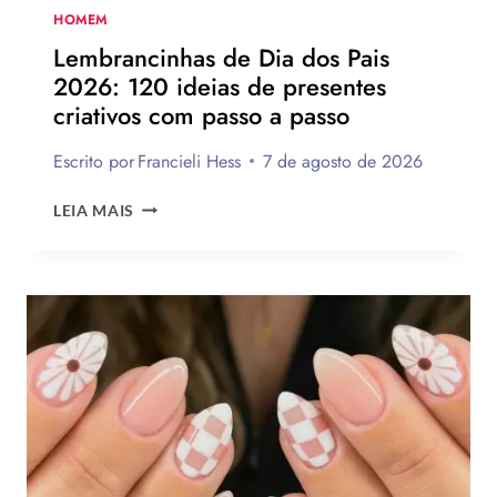
SUA
HOMEM
PARA
Lembrancinhas de Dia dos Pais
PRESENTEAR
2026: 120 ideias de presentes
OU
criativos com passo a passo
VENDER!
Escrito por
Francieli Hess
7 de agosto de 2026
LEMBRANCINHAS
LEIA MAIS
DE
DIA
DOS
PAIS
2026:
120
IDEIAS
DE
PRESENTES
CRIATIVOS
COM
PASSO