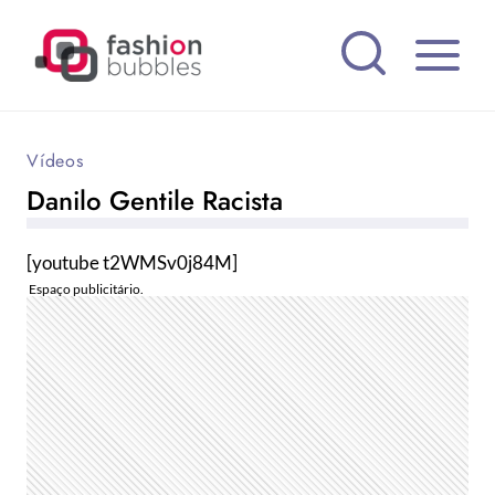
Pular
para
o
Conteúdo
Vídeos
Danilo Gentile Racista
[youtube t2WMSv0j84M]