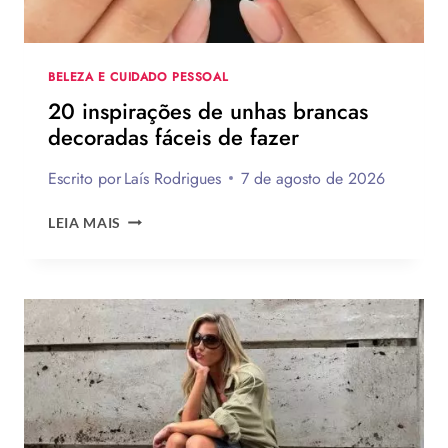
A
PASSO
BELEZA E CUIDADO PESSOAL
20 inspirações de unhas brancas
decoradas fáceis de fazer
Escrito por
Laís Rodrigues
7 de agosto de 2026
20
LEIA MAIS
INSPIRAÇÕES
DE
UNHAS
BRANCAS
DECORADAS
FÁCEIS
DE
FAZER