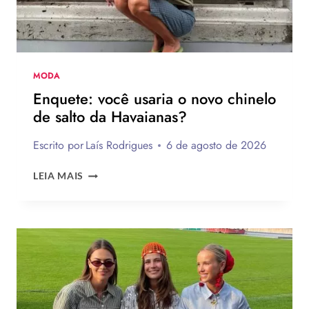
MODA
Enquete: você usaria o novo chinelo
de salto da Havaianas?
Escrito por
Laís Rodrigues
6 de agosto de 2026
ENQUETE:
LEIA MAIS
VOCÊ
USARIA
O
NOVO
CHINELO
DE
SALTO
DA
HAVAIANAS?