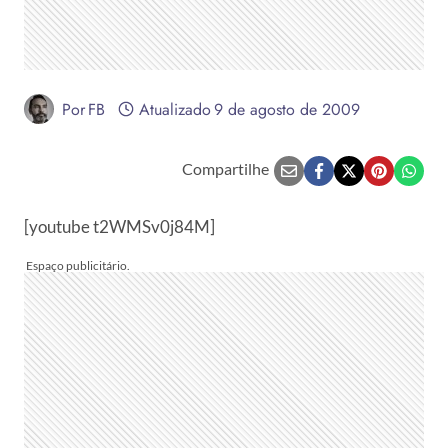
Por
FB
Atualizado
9 de agosto de 2009
Compartilhe
[youtube t2WMSv0j84M]