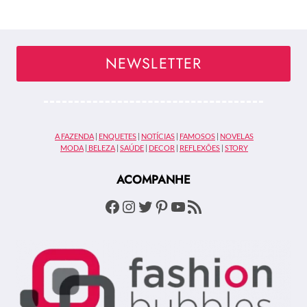
NEWSLETTER
A FAZENDA
|
ENQUETES
|
NOTÍCIAS
|
FAMOSOS
|
NOVELAS
MODA
|
BELEZA
|
SAÚDE
|
DECOR
|
REFLEXÕES
|
STORY
ACOMPANHE
Facebook
Instagram
Twitter
Pinterest
Youtube
Feed RSS