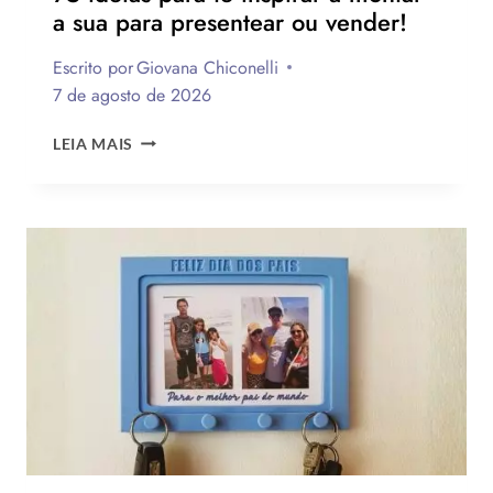
a sua para presentear ou vender!
Escrito por
Giovana Chiconelli
7 de agosto de 2026
CESTA
LEIA MAIS
PARA
O
DIA
DOS
PAIS:
MAIS
DE
75
IDEIAS
PARA
TE
INSPIRAR
A
MONTAR
A