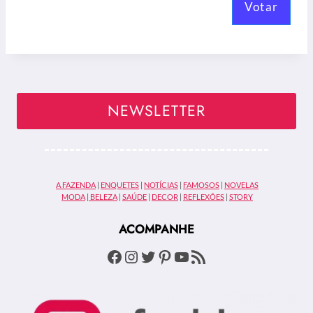
Votar
NEWSLETTER
A FAZENDA
|
ENQUETES
|
NOTÍCIAS
|
FAMOSOS
|
NOVELAS
MODA
|
BELEZA
|
SAÚDE
|
DECOR
|
REFLEXÕES
|
STORY
ACOMPANHE
Facebook
Instagram
Twitter
Pinterest
Youtube
Feed RSS