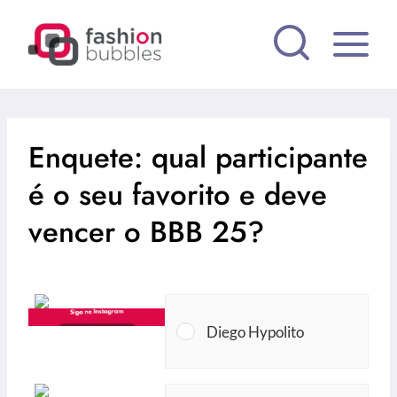
Pular
para
o
Conteúdo
Enquete: qual participante
é o seu favorito e deve
vencer o BBB 25?
Diego Hypolito