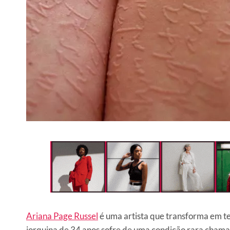
Ariana Page Russel
é uma artista que transforma em tel
iorquina de 34 anos sofre de uma condição rara chama