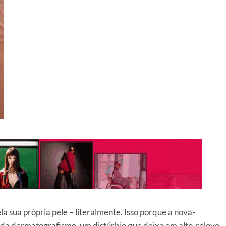
a sua própria pele – literalmente. Isso porque a nova-
da dermatografismo, um distúrbio que deixa em alto-relevo