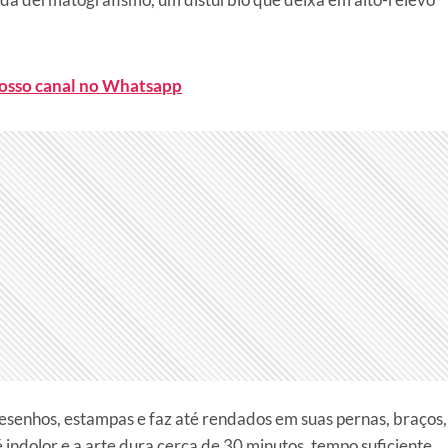
nosso canal no Whatsapp
desenhos, estampas e faz até rendados em suas pernas, braços,
 indolor e a arte dura cerca de 30 minutos, tempo suficiente