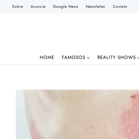
Pular
Sobre
Anuncie
Google News
Newsletter
Contato
para
o
Conteúdo
HOME
FAMOSOS
REALITY SHOWS