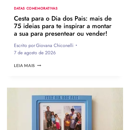
NA
DATA
DATAS COMEMORATIVAS
Cesta para o Dia dos Pais: mais de
75 ideias para te inspirar a montar
a sua para presentear ou vender!
Escrito por
Giovana Chiconelli
7 de agosto de 2026
CESTA
LEIA MAIS
PARA
O
DIA
DOS
PAIS:
MAIS
DE
75
IDEIAS
PARA