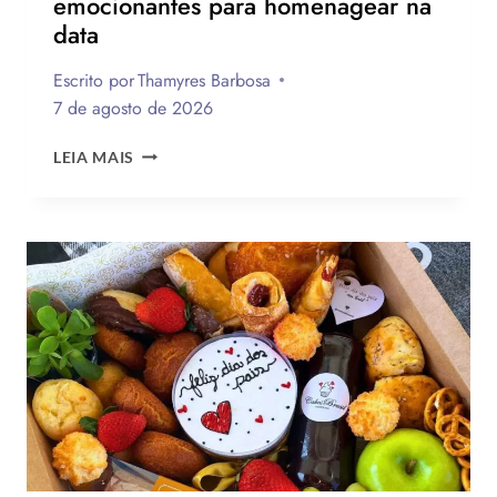
emocionantes para homenagear na
data
Escrito por
Thamyres Barbosa
7 de agosto de 2026
QUAL
LEIA MAIS
A
MELHOR
MENSAGEM
PARA
O
DIA
DOS
PAIS?
VEJA
130
FRASES
EMOCIONANTES
PARA
HOMENAGEAR