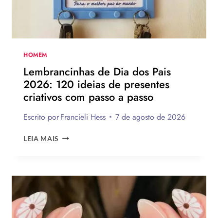
TE
INSPIRAR
A
MONTAR
A
SUA
HOMEM
PARA
Lembrancinhas de Dia dos Pais
PRESENTEAR
2026: 120 ideias de presentes
OU
criativos com passo a passo
VENDER!
Escrito por
Francieli Hess
7 de agosto de 2026
LEMBRANCINHAS
LEIA MAIS
DE
DIA
DOS
PAIS
2026:
120
IDEIAS
DE