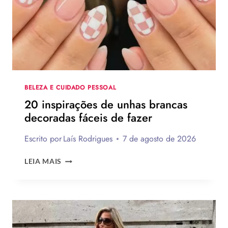
PRESENTES
CRIATIVOS
COM
PASSO
A
PASSO
BELEZA E CUIDADO PESSOAL
20 inspirações de unhas brancas
decoradas fáceis de fazer
Escrito por
Laís Rodrigues
7 de agosto de 2026
20
LEIA MAIS
INSPIRAÇÕES
DE
UNHAS
BRANCAS
DECORADAS
FÁCEIS