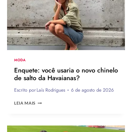
DE
FAZER
MODA
Enquete: você usaria o novo chinelo
de salto da Havaianas?
Escrito por
Laís Rodrigues
6 de agosto de 2026
ENQUETE:
LEIA MAIS
VOCÊ
USARIA
O
NOVO