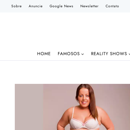
Pular
Sobre
Anuncie
Google News
Newsletter
Contato
para
o
Conteúdo
HOME
FAMOSOS
REALITY SHOWS