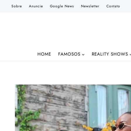
Pular
Sobre
Anuncie
Google News
Newsletter
Contato
para
o
Conteúdo
HOME
FAMOSOS
REALITY SHOWS