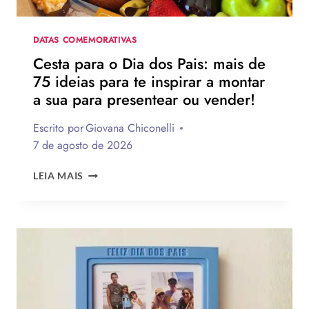
HOMENAGEAR
NA
DATA
DATAS COMEMORATIVAS
Cesta para o Dia dos Pais: mais de
75 ideias para te inspirar a montar
a sua para presentear ou vender!
Escrito por
Giovana Chiconelli
7 de agosto de 2026
CESTA
LEIA MAIS
PARA
O
DIA
DOS
PAIS:
MAIS
DE
75
IDEIAS