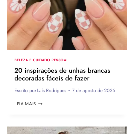
IDEIAS
DE
PRESENTES
CRIATIVOS
COM
PASSO
A
PASSO
BELEZA E CUIDADO PESSOAL
20 inspirações de unhas brancas
decoradas fáceis de fazer
Escrito por
Laís Rodrigues
7 de agosto de 2026
20
LEIA MAIS
INSPIRAÇÕES
DE
UNHAS
BRANCAS
DECORADAS