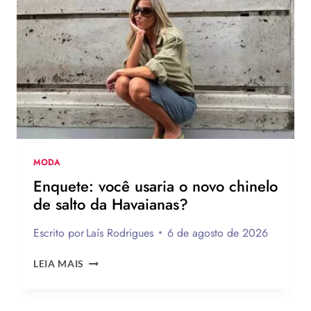
FÁCEIS
DE
FAZER
MODA
Enquete: você usaria o novo chinelo
de salto da Havaianas?
Escrito por
Laís Rodrigues
6 de agosto de 2026
ENQUETE:
LEIA MAIS
VOCÊ
USARIA
O