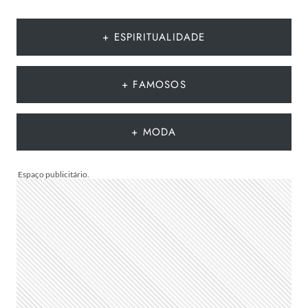
TENDÊNCIAS
DE
MODA
+ ESPIRITUALIDADE
DO
VERÃO
EUROPEU
+ FAMOSOS
2026
QUE
DEVEM
+ MODA
CHEGAR
AO
BRASIL
NA
PRÓXIMA
TEMPORADA