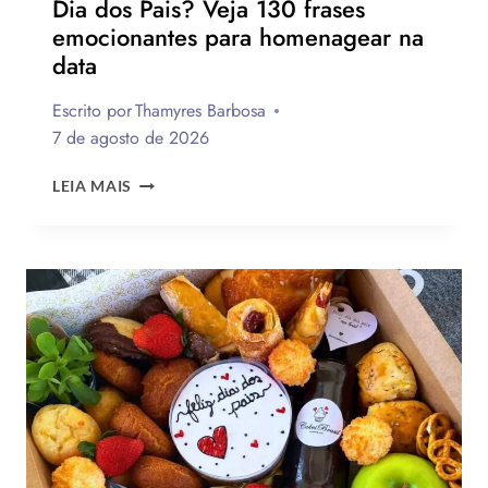
Dia dos Pais? Veja 130 frases
emocionantes para homenagear na
data
Escrito por
Thamyres Barbosa
7 de agosto de 2026
QUAL
LEIA MAIS
A
MELHOR
MENSAGEM
PARA
O
DIA
DOS
PAIS?
VEJA
130
FRASES
EMOCIONANTES
PARA