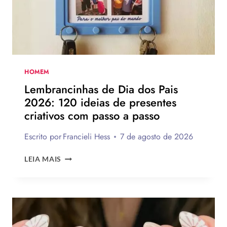
PARA
TE
INSPIRAR
A
MONTAR
A
SUA
HOMEM
PARA
Lembrancinhas de Dia dos Pais
PRESENTEAR
2026: 120 ideias de presentes
OU
criativos com passo a passo
VENDER!
Escrito por
Francieli Hess
7 de agosto de 2026
LEMBRANCINHAS
LEIA MAIS
DE
DIA
DOS
PAIS
2026:
120