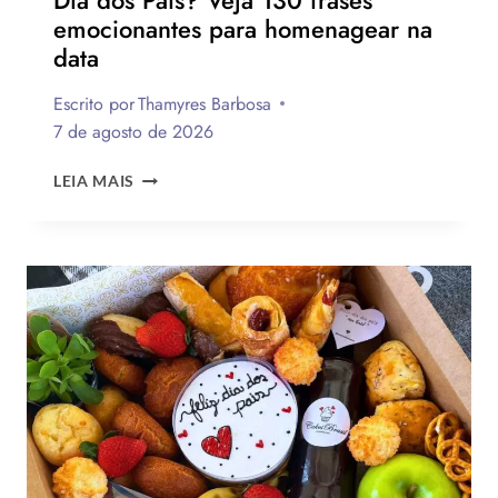
emocionantes para homenagear na
data
Escrito por
Thamyres Barbosa
7 de agosto de 2026
QUAL
LEIA MAIS
A
MELHOR
MENSAGEM
PARA
O
DIA
DOS
PAIS?
VEJA
130
FRASES
EMOCIONANTES
PARA