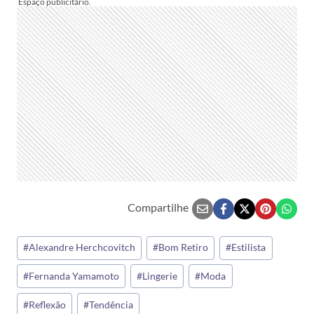
Compartilhe
Tags
#
Alexandre Herchcovitch
#
Bom Retiro
#
Estilista
do
#
Fernanda Yamamoto
#
Lingerie
#
Moda
Post:
#
Reflexão
#
Tendência