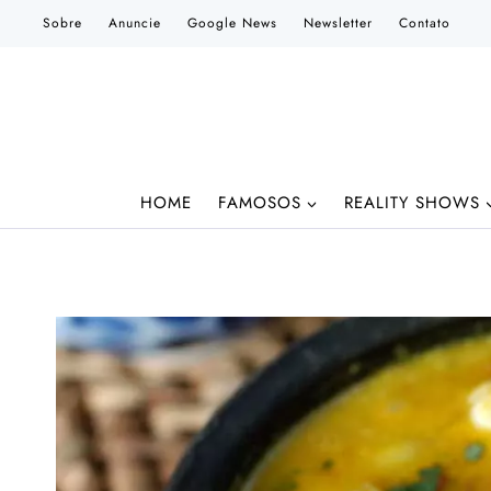
Pular
Sobre
Anuncie
Google News
Newsletter
Contato
para
o
Conteúdo
HOME
FAMOSOS
REALITY SHOWS