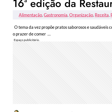
16ª edição da Resta
Alimentação
, 
Gastronomia
, 
Organização
, 
Receita
, 
O tema da vez propõe pratos saborosos e saudáveis co
o prazer de comer …