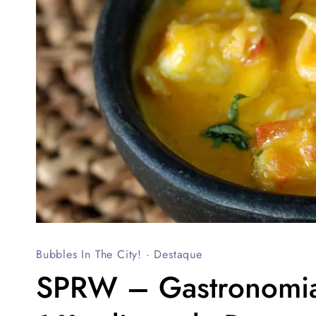
Bubbles In The City!
·
Destaque
SPRW – Gastronomia