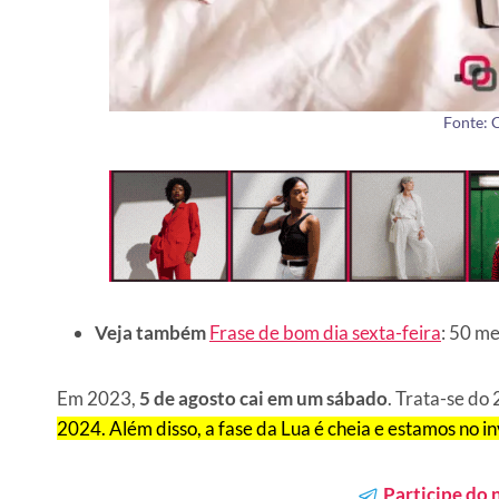
Fonte: 
Veja também
Frase de bom dia sexta-feira
: 50 m
Em 2023,
5 de agosto cai em um sábado
. Trata-se do
2024. Além disso, a fase da Lua é cheia e estamos no i
Participe do 