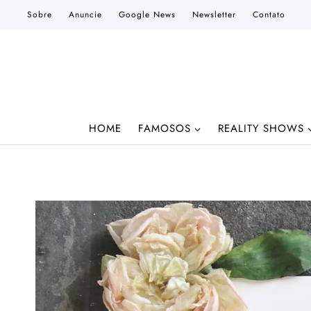
Pular
Sobre
Anuncie
Google News
Newsletter
Contato
para
o
Conteúdo
HOME
FAMOSOS
REALITY SHOWS