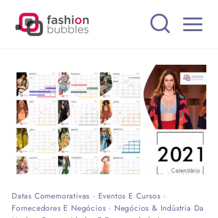
Pular
para
o
Conteúdo
Datas Comemorativas
·
Eventos E Cursos
·
Fornecedores E Negócios
·
Negócios & Indústria Da