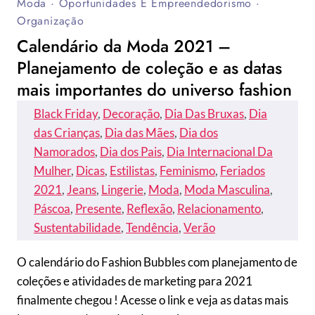
Moda
·
Oportunidades E Empreendedorismo
·
Organização
Calendário da Moda 2021 –
Planejamento de coleção e as datas
mais importantes do universo fashion
Black Friday
, 
Decoração
, 
Dia Das Bruxas
, 
Dia
das Crianças
, 
Dia das Mães
, 
Dia dos
Namorados
, 
Dia dos Pais
, 
Dia Internacional Da
Mulher
, 
Dicas
, 
Estilistas
, 
Feminismo
, 
Feriados
2021
, 
Jeans
, 
Lingerie
, 
Moda
, 
Moda Masculina
, 
Páscoa
, 
Presente
, 
Reflexão
, 
Relacionamento
, 
Sustentabilidade
, 
Tendência
, 
Verão
O calendário do Fashion Bubbles com planejamento de
coleções e atividades de marketing para 2021
finalmente chegou ! Acesse o link e veja as datas mais