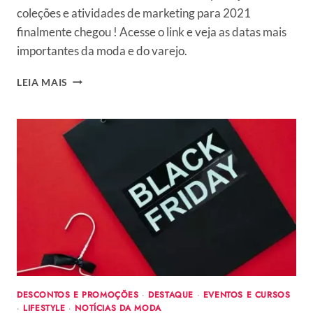
coleções e atividades de marketing para 2021
finalmente chegou ! Acesse o link e veja as datas mais
importantes da moda e do varejo.
CALENDÁRIO
LEIA MAIS
DA
MODA
2021
–
PLANEJAMENTO
DE
COLEÇÃO
E
AS
DATAS
MAIS
IMPORTANTES
DO
UNIVERSO
DESCONTOS E PROMOÇÕES
·
DESTAQUE
·
EVENTOS E CURSOS
FASHION
·
LIFESTYLE
·
NOTÍCIAS DA MODA