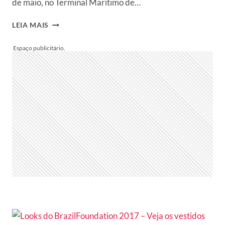
de maio, no Terminal Marítimo de…
DFB
LEIA MAIS
FESTIVAL
2018
–
DRAGÃO
FASHION
ANUNCIA
EDIÇÃO
NORTEADA
POR
OLHARES
MÚLTIPLOS
SOBRE
MODA,
CULTURA
E
TRANSFORMAÇÃO