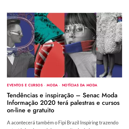
–
NOVA
ESCOLA
DE
MODA
E
ARTE
ABRE
AS
PORTAS
EM
SÃO
PAULO
EVENTOS E CURSOS
·
MODA
·
NOTÍCIAS DA MODA
Tendências e inspiração – Senac Moda
Informação 2020 terá palestras e cursos
on-line e gratuito
A acontecerá também o Fipi Brazil Inspiring trazendo