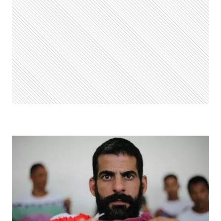
OPORTUNIDADES
PARA
PRESENTEAR
E
RENOVAR
O
GUARDA-
ROUPAS