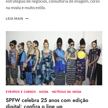
estratégias de negócios, consultoria de imagem, cores
na moda e muito estilo.
TENDÊNCIAS
LEIA MAIS
E
INSPIRAÇÃO
–
SENAC
MODA
INFORMAÇÃO
2020
TERÁ
PALESTRAS
E
CURSOS
ON-
LINE
E
EVENTOS E CURSOS
·
MODA
·
NOTÍCIAS DA MODA
GRATUITO
SPFW celebra 25 anos com edição
digital; confira o line up