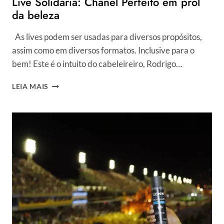
Live Solidária: Chanel Perfeito em prol
da beleza
As lives podem ser usadas para diversos propósitos,
assim como em diversos formatos. Inclusive para o
bem! Este é o intuito do cabeleireiro, Rodrigo…
LIVE
LEIA MAIS
SOLIDÁRIA:
CHANEL
PERFEITO
EM
PROL
DA
BELEZA