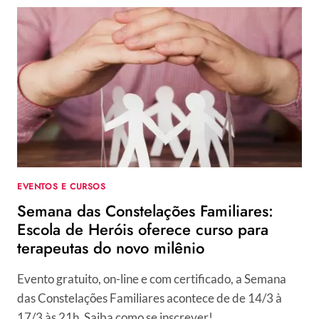
SHOPPING:
5ª
EDIÇÃO
DA
PEDALADA
ACONTECEU
NO
ÚLTIMO
SÁBADO
EVENTOS E CURSOS
Semana das Constelações Familiares:
Escola de Heróis oferece curso para
terapeutas do novo milênio
Evento gratuito, on-line e com certificado, a Semana
das Constelações Familiares acontece de de 14/3 à
17/3 às 21h. Saiba como se inscrever!