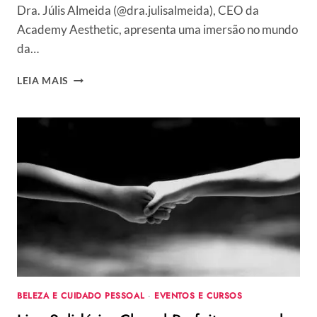
Dra. Júlis Almeida (@dra.julisalmeida), CEO da
Academy Aesthetic, apresenta uma imersão no mundo
da…
DRA.
LEIA MAIS
JÚLIS
ALMEIDA
APRESENTA
APRESENTA
IMERSÃO
ON-
LINE
NO
MUNDO
DA
ESTÉTICA
E
MICROPIGMENTAÇÃO
BELEZA E CUIDADO PESSOAL
·
EVENTOS E CURSOS