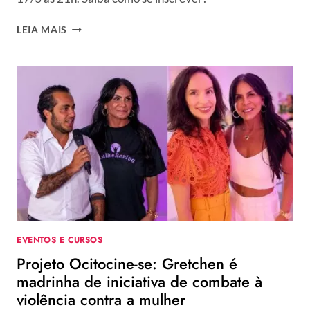
SEMANA
LEIA MAIS
DAS
CONSTELAÇÕES
FAMILIARES:
ESCOLA
DE
HERÓIS
OFERECE
CURSO
PARA
TERAPEUTAS
DO
NOVO
MILÊNIO
EVENTOS E CURSOS
Projeto Ocitocine-se: Gretchen é
madrinha de iniciativa de combate à
violência contra a mulher