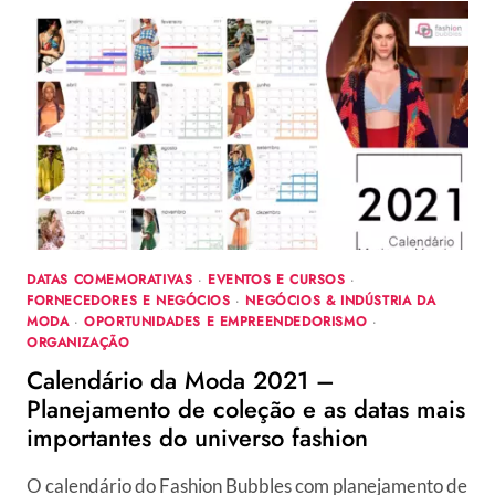
ARTE
COM
CONSCIÊNCIA
PARA
AJUDAR
A
PRESERVAR
A
FLORESTA
BRASILEIRA
DATAS COMEMORATIVAS
·
EVENTOS E CURSOS
·
FORNECEDORES E NEGÓCIOS
·
NEGÓCIOS & INDÚSTRIA DA
MODA
·
OPORTUNIDADES E EMPREENDEDORISMO
·
ORGANIZAÇÃO
Calendário da Moda 2021 –
Planejamento de coleção e as datas mais
importantes do universo fashion
O calendário do Fashion Bubbles com planejamento de