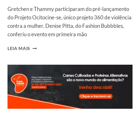
Gretchen e Thammy participaram do pré-lançamento
do Projeto Ocitocine-se, único projeto 360 de violência
contra a mulher. Denise Pitta, do Fashion Bubbbles,
conferiu o evento em primeira mão
PROJETO
LEIA MAIS
OCITOCINE-
SE:
GRETCHEN
É
MADRINHA
DE
INICIATIVA
DE
COMBATE
À
VIOLÊNCIA
CONTRA
A
MULHER