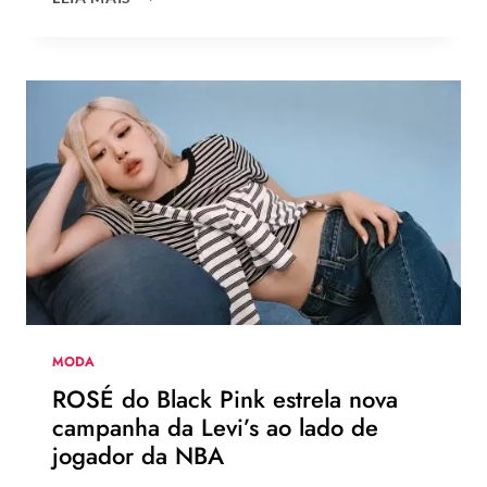
TENDÊNCIAS
DE
MODA
DO
VERÃO
EUROPEU
2026
QUE
DEVEM
CHEGAR
AO
BRASIL
NA
PRÓXIMA
TEMPORADA
MODA
ROSÉ do Black Pink estrela nova
campanha da Levi’s ao lado de
jogador da NBA