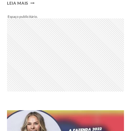
ENQUETE
LEIA MAIS
A
FAZENDA:
QUEM
DO
POWER
COUPLE
6
MERECE
ENTRAR
PARA
O
REALITY?