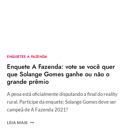
O
PRÊMIO
DE
R$
1,5
MILHÃO
DE
A
FAZENDA?
ENQUETES A FAZENDA
Enquete A Fazenda: vote se você quer
que Solange Gomes ganhe ou não o
grande prêmio
A peoa está oficialmente disputando a final do reality
rural. Participe da enquete: Solange Gomes deve ser
campeã de A Fazenda 2021?
ENQUETE
LEIA MAIS
A