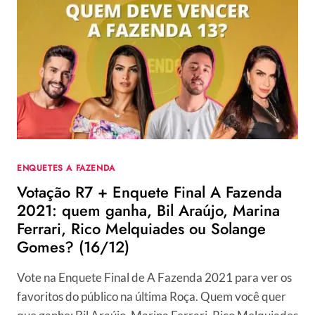
DOS
FAMOSOS
COTADOS,
QUEM
VOCÊ
QUER
VER
NO
REALITY?
ENQUETES A FAZENDA
Votação R7 + Enquete Final A Fazenda
2021: quem ganha, Bil Araújo, Marina
Ferrari, Rico Melquiades ou Solange
Gomes? (16/12)
Vote na Enquete Final de A Fazenda 2021 para ver os
favoritos do público na última Roça. Quem você quer