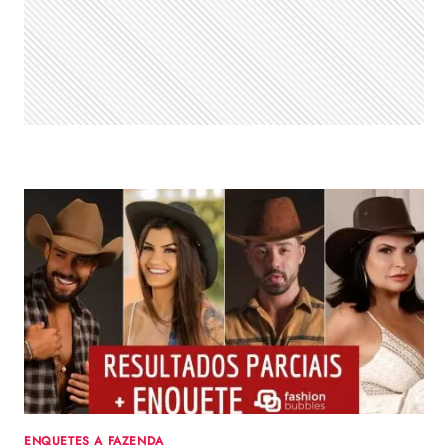
QUEM
NÃO
VENCE
A
FAZENDA
(16/12)
ENQUETES A FAZENDA