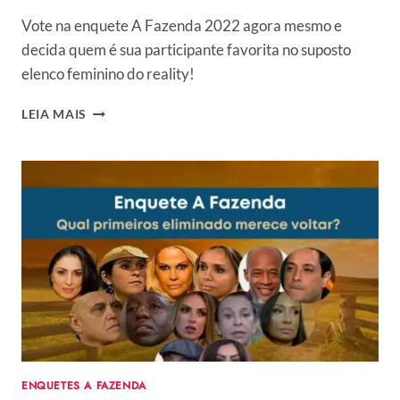
Vote na enquete A Fazenda 2022 agora mesmo e
decida quem é sua participante favorita no suposto
elenco feminino do reality!
ENQUETE
LEIA MAIS
A
FAZENDA
2022:
QUEM
É
SUA
PARTICIPANTE
FAVORITA
DO
SUPOSTO
ELENCO
FEMININO?
ENQUETES A FAZENDA