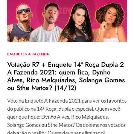
2021:
QUEM
NÃO
GANHA,
BIL
ARAÚJO,
MARINA
FERRARI,
ENQUETES A FAZENDA
RICO
Votação R7 + Enquete 14ª Roça Dupla 2
MELQUIADES
OU
A Fazenda 2021: quem fica, Dynho
SOLANGE
Alves, Rico Melquiades, Solange Gomes
GOMES?
ou Sthe Matos? (14/12)
(16/12)
Vote na Enquete A Fazenda 2021 para ver os favoritos
do público na 14ª Roça, dupla e especial. Quem você
quer que fique: Dynho Alves, Rico Melquiades,
Solange Gomes ou Sthe Matos? Os dois menos votados
deixarão o reality. Quem deve ser eliminado?