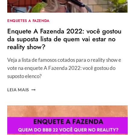
REVER
NO
REALITY
ENQUETES A FAZENDA
SHOW?
Enquete A Fazenda 2022: você gostou
da suposta lista de quem vai estar no
reality show?
Veja a lista de famosos cotados para o reality show e
vote na enquete A Fazenda 2022: você gostou do
suposto elenco?
ENQUETE
LEIA MAIS
A
FAZENDA
2022:
VOCÊ
GOSTOU
DA
SUPOSTA