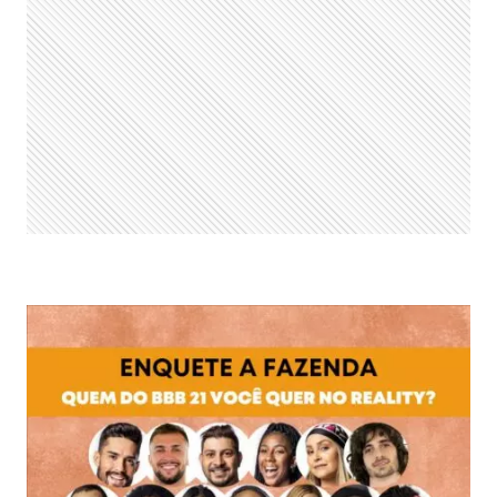
BBB
22
VOCÊ
GOSTARIA
DE
VER
NO
REALITY
SHOW?