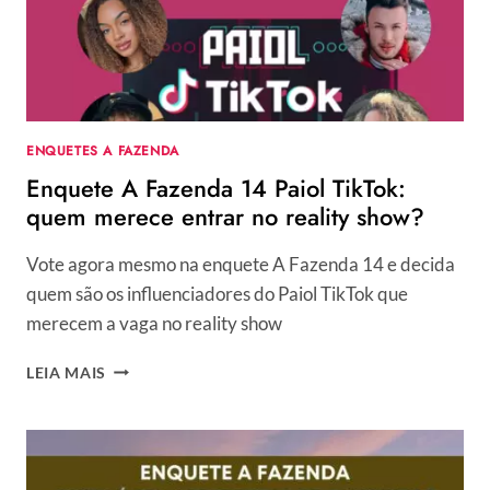
DE
VER
NO
REALITY
SHOW?
ENQUETES A FAZENDA
Enquete A Fazenda 14 Paiol TikTok:
quem merece entrar no reality show?
Vote agora mesmo na enquete A Fazenda 14 e decida
quem são os influenciadores do Paiol TikTok que
merecem a vaga no reality show
ENQUETE
LEIA MAIS
A
FAZENDA
14
PAIOL
TIKTOK: