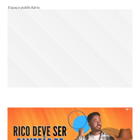
FAZENDA:
VOTE
SE
VOCÊ
QUER
QUE
SOLANGE
GOMES
GANHE
OU
NÃO
O
GRANDE
PRÊMIO