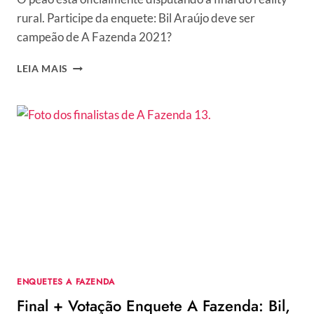
rural. Participe da enquete: Bil Araújo deve ser
campeão de A Fazenda 2021?
ENQUETE
LEIA MAIS
A
FAZENDA:
VOTE
SE
VOCÊ
QUER
QUE
BIL
ARAÚJO
GANHE
OU
NÃO
O
GRANDE
ENQUETES A FAZENDA
PRÊMIO
Final + Votação Enquete A Fazenda: Bil,