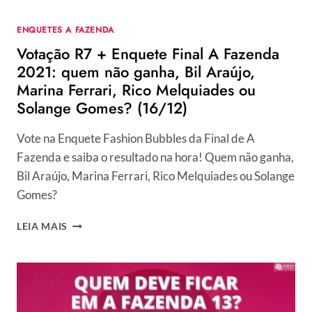
BIL
ARAÚJO,
ENQUETES A FAZENDA
MARINA
Votação R7 + Enquete Final A Fazenda
FERRARI,
RICO
2021: quem não ganha, Bil Araújo,
MELQUIADES
Marina Ferrari, Rico Melquiades ou
OU
Solange Gomes? (16/12)
SOLANGE
GOMES?
(16/12)
Vote na Enquete Fashion Bubbles da Final de A
Fazenda e saiba o resultado na hora! Quem não ganha,
Bil Araújo, Marina Ferrari, Rico Melquiades ou Solange
Gomes?
VOTAÇÃO
LEIA MAIS
R7
+
ENQUETE
FINAL
A
FAZENDA