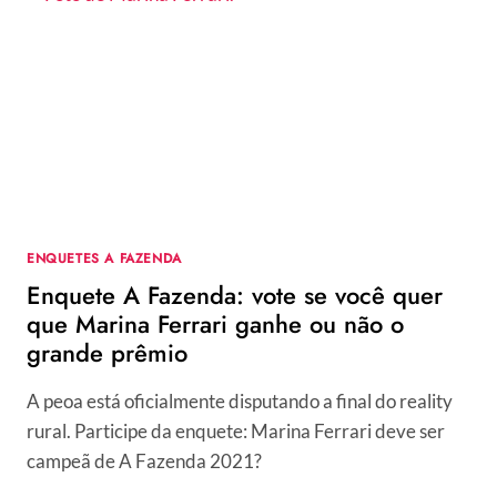
SE
VOCÊ
QUER
QUE
RICO
MELQUIADES
GANHE
OU
NÃO
O
GRANDE
ENQUETES A FAZENDA
PRÊMIO
Enquete A Fazenda: vote se você quer
que Marina Ferrari ganhe ou não o
grande prêmio
A peoa está oficialmente disputando a final do reality
rural. Participe da enquete: Marina Ferrari deve ser
campeã de A Fazenda 2021?