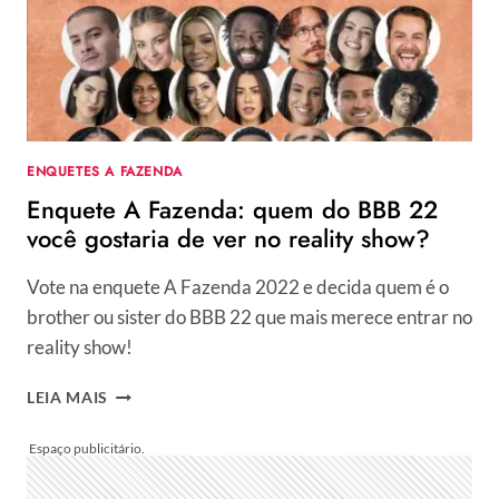
LISTA
DE
QUEM
VAI
ESTAR
NO
REALITY
ENQUETES A FAZENDA
SHOW?
Enquete A Fazenda: quem do BBB 22
você gostaria de ver no reality show?
Vote na enquete A Fazenda 2022 e decida quem é o
brother ou sister do BBB 22 que mais merece entrar no
reality show!
ENQUETE
LEIA MAIS
A
FAZENDA:
QUEM
DO