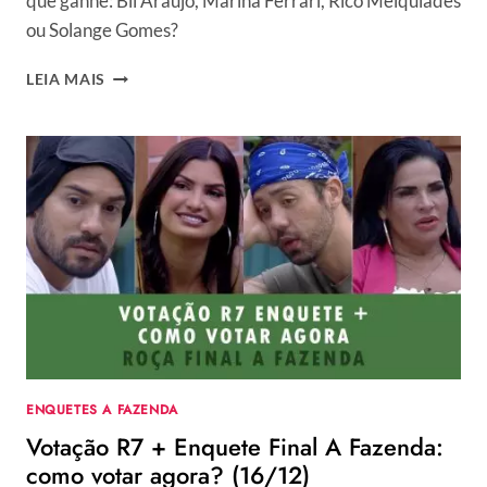
que ganhe: Bil Araújo, Marina Ferrari, Rico Melquiades
ou Solange Gomes?
VOTAÇÃO
LEIA MAIS
R7
+
ENQUETE
FINAL
A
FAZENDA
2021:
QUEM
GANHA,
BIL
ARAÚJO,
MARINA
FERRARI,
RICO
ENQUETES A FAZENDA
MELQUIADES
Votação R7 + Enquete Final A Fazenda:
OU
SOLANGE
como votar agora? (16/12)
GOMES?