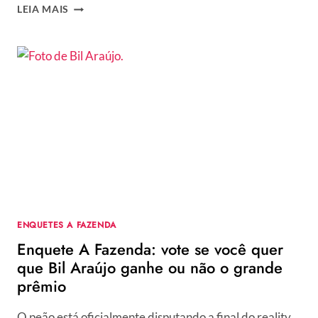
ENQUETE
LEIA MAIS
A
FAZENDA:
VOTE
SE
VOCÊ
QUER
QUE
MARINA
FERRARI
GANHE
OU
NÃO
O
GRANDE
ENQUETES A FAZENDA
PRÊMIO
Enquete A Fazenda: vote se você quer
que Bil Araújo ganhe ou não o grande
prêmio
O peão está oficialmente disputando a final do reality