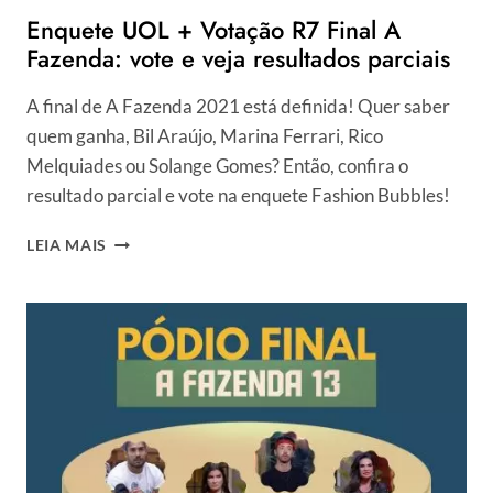
Enquete UOL + Votação R7 Final A
Fazenda: vote e veja resultados parciais
A final de A Fazenda 2021 está definida! Quer saber
quem ganha, Bil Araújo, Marina Ferrari, Rico
Melquiades ou Solange Gomes? Então, confira o
resultado parcial e vote na enquete Fashion Bubbles!
ENQUETE
LEIA MAIS
UOL
+
VOTAÇÃO
R7
FINAL
A
FAZENDA:
VOTE
E
VEJA