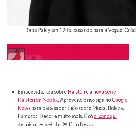
Babe Paley em 1946, posando para a Vogue. Crédi
Em seguida, leia sobre
Halston
e a
nova série
Halston da Netflix
. Aproveite e nos siga no
Google
News
para para saber tudo sobre Moda, Beleza,
Famosos, Décor e muito mais. É só
clicar aqui
,
depois na estrelinha 🌟 lá no News.