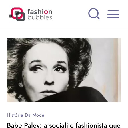
Pular
para
o
Conteúdo
História Da Moda
Babe Paley: a socialite fashionista que