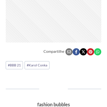
Compartilhe
Tags
#
BBB 21
#
Karol Conka
do
Post:
fashion bubbles