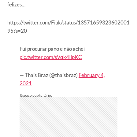
felizes…
https://twitter.com/Fiuk/status/13571659323602001
95?s=20
Fui procurar pano e não achei
pic.twitter.com/sVqk4IlpKC
— Thais Braz (@thaisbraz)
February 4,
2021