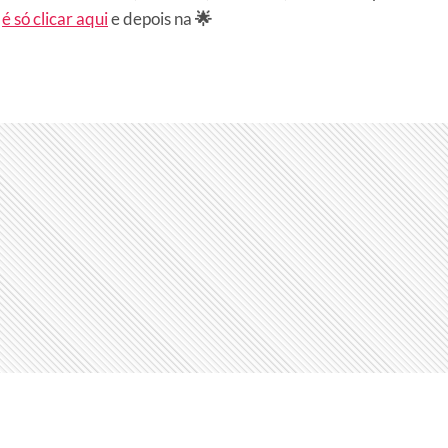
r
é só clicar aqui
e depois na
🌟