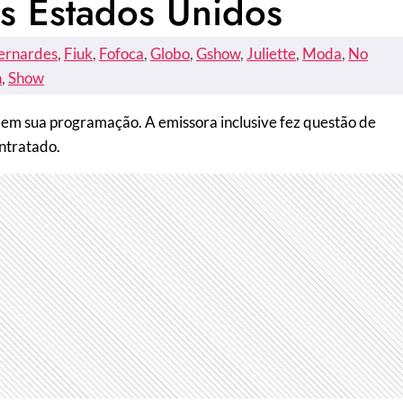
os Estados Unidos
ernardes
, 
Fiuk
, 
Fofoca
, 
Globo
, 
Gshow
, 
Juliette
, 
Moda
, 
No
n
, 
Show
 em sua programação. A emissora inclusive fez questão de
ontratado.