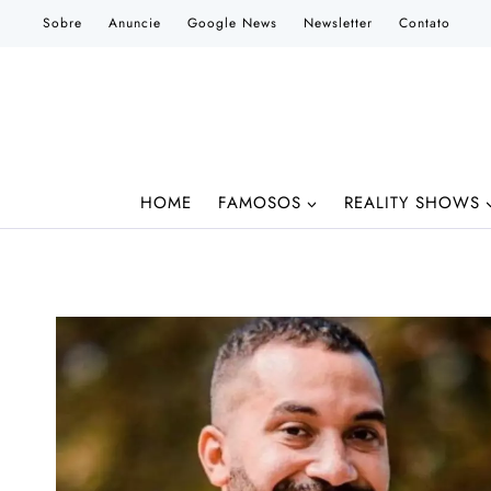
Pular
Sobre
Anuncie
Google News
Newsletter
Contato
para
o
Conteúdo
HOME
FAMOSOS
REALITY SHOWS