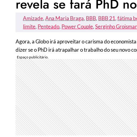
revela se fará PhD n
Amizade
, 
Ana Maria Braga
, 
BBB
, 
BBB 21
, 
fátima b
limite
, 
Penteado
, 
Power Couple
, 
Serginho Groisma
Agora, a Globo irá aproveitar o carisma do economista
dizer se o PhD irá atrapalhar o trabalho do seu novo c