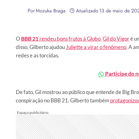
Por
Mozuka Braga
Atualizado
13 de maio de 20
O
BBB 21
rendeu bons frutos à Globo
.
Gil do Vigor
é um
disso, Gilberto ajudou
Juliette a virar o fenômeno
. A a
redes e as torcidas.
Participe do 
De fato, Gil mostrou ao público que entende de Big Bro
conspiração no BBB 21. Gilberto também
protagonizou