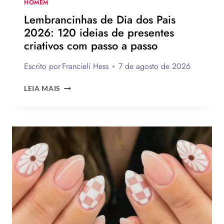
SUA
HOMEM
PARA
Lembrancinhas de Dia dos Pais
PRESENTEAR
2026: 120 ideias de presentes
OU
criativos com passo a passo
VENDER!
Escrito por
Francieli Hess
7 de agosto de 2026
LEMBRANCINHAS
LEIA MAIS
DE
DIA
DOS
PAIS
2026:
120
IDEIAS
DE
PRESENTES
CRIATIVOS
COM
PASSO
A