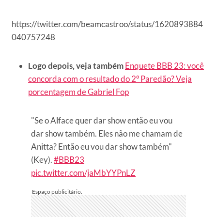
https://twitter.com/beamcastroo/status/1620893884
040757248
Logo depois, veja também
Enquete BBB 23: você
concorda com o resultado do 2º Paredão? Veja
porcentagem de Gabriel Fop
"Se o Alface quer dar show então eu vou
dar show também. Eles não me chamam de
Anitta? Então eu vou dar show também"
(Key).
#BBB23
pic.twitter.com/jaMbYYPnLZ