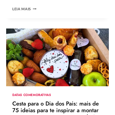
QUAL
LEIA MAIS
A
MELHOR
MENSAGEM
PARA
O
DIA
DOS
PAIS?
VEJA
130
FRASES
EMOCIONANTES
PARA
HOMENAGEAR
NA
DATA
DATAS COMEMORATIVAS
Cesta para o Dia dos Pais: mais de
75 ideias para te inspirar a montar