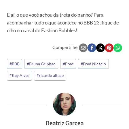
E aí, o que você achou da treta do banho? Para
acompanhar tudo o que acontece no BBB 23, fique de
olho no canal do Fashion Bubbles!
Compartilhe
Tags
#
BBB
#
Bruna Griphao
#
Fred
#
Fred Nicácio
do
#
Key Alves
#
ricardo alface
Post:
Beatriz Garcea