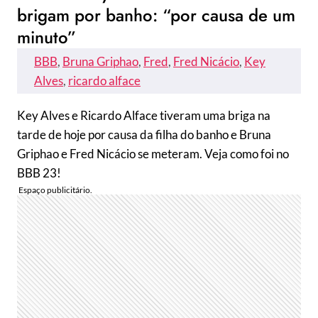
brigam por banho: “por causa de um
minuto”
BBB
, 
Bruna Griphao
, 
Fred
, 
Fred Nicácio
, 
Key
Alves
, 
ricardo alface
Key Alves e Ricardo Alface tiveram uma briga na
tarde de hoje por causa da filha do banho e Bruna
Griphao e Fred Nicácio se meteram. Veja como foi no
BBB 23!