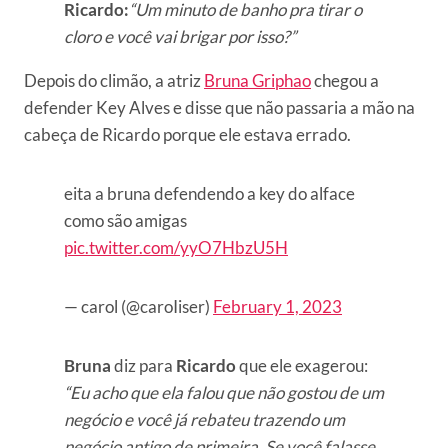
Ricardo:
“Um minuto de banho pra tirar o
cloro e você vai brigar por isso?”
Depois do climão, a atriz
Bruna Griphao
chegou a
defender Key Alves e disse que não passaria a mão na
cabeça de Ricardo porque ele estava errado.
eita a bruna defendendo a key do alface
como são amigas
pic.twitter.com/yyO7HbzU5H
— carol (@caroIiser)
February 1, 2023
Bruna
diz para
Ricardo
que ele exagerou:
“Eu acho que ela falou que não gostou de um
negócio e você já rebateu trazendo um
negócio antigo de primeira. Se você falasse