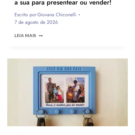
a sua para presentear ou vender!
Escrito por
Giovana Chiconelli
7 de agosto de 2026
CESTA
LEIA MAIS
PARA
O
DIA
DOS
PAIS:
MAIS
DE
75
IDEIAS
PARA
TE
INSPIRAR
A
MONTAR
A