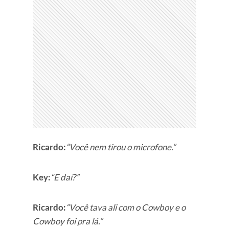
Ricardo:
“Você nem tirou o microfone.”
Key:
“E daí?”
Ricardo:
“Você tava ali com o Cowboy e o
Cowboy foi pra lá.”