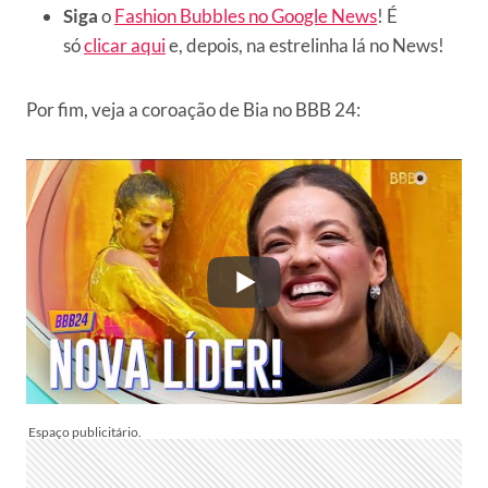
Siga
o
Fashion Bubbles no Google News
! É
só
clicar aqui
e, depois, na estrelinha lá no News!
Por fim, veja a coroação de Bia no BBB 24: