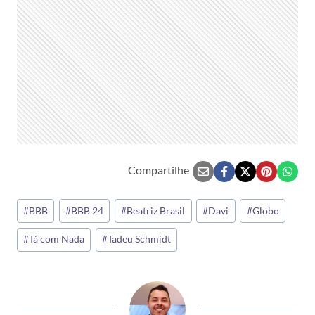
Compartilhe
Tags
#
BBB
#
BBB 24
#
Beatriz Brasil
#
Davi
#
Globo
do
#
Tá com Nada
#
Tadeu Schmidt
Post: