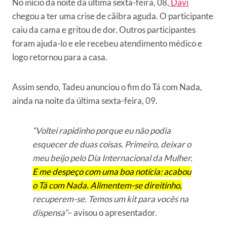
No início da noite da última sexta-feira, 08,
Davi
chegou a ter uma crise de cãibra aguda. O participante
caiu da cama e gritou de dor. Outros participantes
foram ajuda-lo e ele recebeu atendimento médico e
logo retornou para a casa.
Assim sendo, Tadeu anunciou o fim do Tá com Nada,
ainda na noite da última sexta-feira, 09.
“Voltei rapidinho porque eu não podia
esquecer de duas coisas. Primeiro, deixar o
meu beijo pelo Dia Internacional da Mulher.
E me despeço com uma boa notícia: acabou
o Tá com Nada. Alimentem-se direitinho,
recuperem-se. Temos um kit para vocês na
dispensa”
– avisou o apresentador.